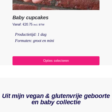
Baby cupcakes
Vanaf:
€
20.75
incl. BTW
Productietijd: 1 dag
Formaten: groot en mini
Opties selecteren
Uit mijn vegan & glutenvrije geboorte
en baby collectie