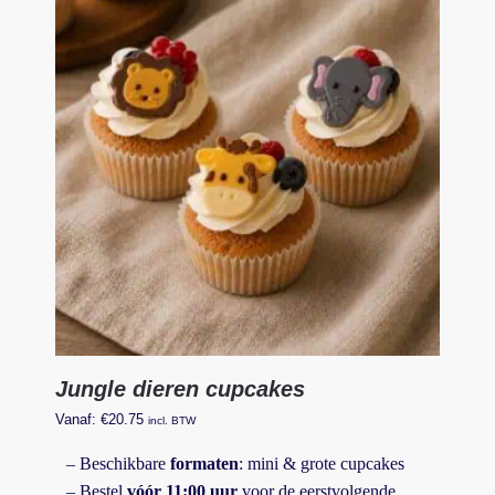
Jungle dieren cupcakes
Vanaf:
€
20.75
incl. BTW
– Beschikbare
formaten
: mini & grote cupcakes
– Bestel
vóór 11:00 uur
voor de eerstvolgende