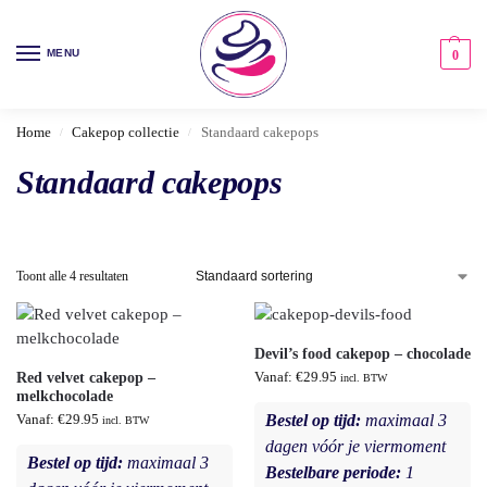
MENU
0
Home
Cakepop collectie
Standaard cakepops
/
/
Standaard cakepops
Toont alle 4 resultaten
Devil’s food cakepop – chocolade
Red velvet cakepop –
Vanaf:
€
29.95
incl. BTW
melkchocolade
Bestel op tijd:
maximaal 3
Vanaf:
€
29.95
incl. BTW
dagen vóór je viermoment
Bestel op tijd:
maximaal 3
Bestelbare periode:
1