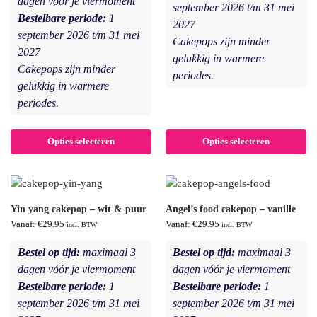
dagen vóór je viermoment
september 2026 t/m 31 mei
Bestelbare periode:
1
2027
september 2026 t/m 31 mei
Cakepops zijn minder
2027
gelukkig in warmere
Cakepops zijn minder
periodes.
gelukkig in warmere
periodes.
Opties selecteren
Opties selecteren
Yin yang cakepop – wit & puur
Angel’s food cakepop – vanille
Vanaf:
€
29.95
Vanaf:
€
29.95
incl. BTW
incl. BTW
Bestel op tijd:
maximaal 3
Bestel op tijd:
maximaal 3
dagen vóór je viermoment
dagen vóór je viermoment
Bestelbare periode:
1
Bestelbare periode:
1
september 2026 t/m 31 mei
september 2026 t/m 31 mei