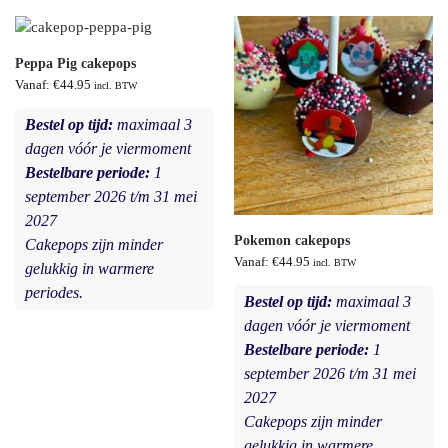
Peppa Pig cakepops
Vanaf:
€
44.95
incl. BTW
Bestel op tijd:
maximaal 3
dagen vóór je viermoment
Bestelbare periode:
1
september 2026 t/m 31 mei
2027
Pokemon cakepops
Cakepops zijn minder
Vanaf:
€
44.95
incl. BTW
gelukkig in warmere
periodes.
Bestel op tijd:
maximaal 3
dagen vóór je viermoment
Bestelbare periode:
1
september 2026 t/m 31 mei
2027
Cakepops zijn minder
gelukkig in warmere