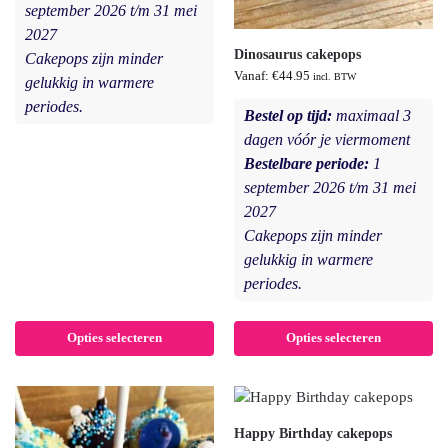
september 2026 t/m 31 mei
2027
Dinosaurus cakepops
Cakepops zijn minder
Vanaf:
€
44.95
incl. BTW
gelukkig in warmere
periodes.
Bestel op tijd:
maximaal 3
dagen vóór je viermoment
Bestelbare periode:
1
september 2026 t/m 31 mei
2027
Cakepops zijn minder
gelukkig in warmere
periodes.
Opties selecteren
Opties selecteren
Happy Birthday cakepops