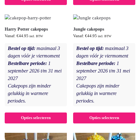
Harry Potter cakepops
Jungle cakepops
Vanaf:
€
44.95
Vanaf:
€
44.95
incl. BTW
incl. BTW
Bestel op tijd:
maximaal 3
Bestel op tijd:
maximaal 3
dagen vóór je viermoment
dagen vóór je viermoment
Bestelbare periode:
1
Bestelbare periode:
1
september 2026 t/m 31 mei
september 2026 t/m 31 mei
2027
2027
Cakepops zijn minder
Cakepops zijn minder
gelukkig in warmere
gelukkig in warmere
periodes.
periodes.
Opties selecteren
Opties selecteren