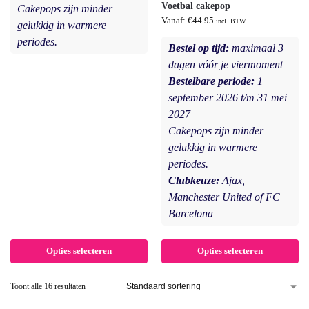
Voetbal cakepop
Cakepops zijn minder
Vanaf:
€
44.95
incl. BTW
gelukkig in warmere
periodes.
Bestel op tijd:
maximaal 3
dagen vóór je viermoment
Bestelbare periode:
1
september 2026 t/m 31 mei
2027
Cakepops zijn minder
gelukkig in warmere
periodes.
Clubkeuze:
Ajax,
Manchester United of FC
Barcelona
Opties selecteren
Opties selecteren
Toont alle 16 resultaten