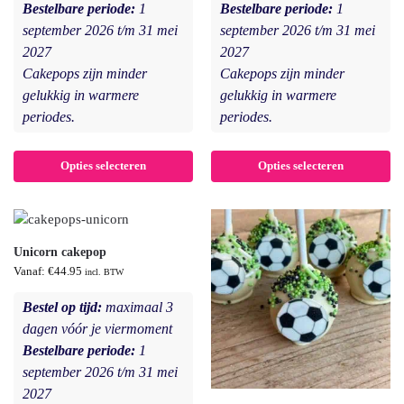
Bestelbare periode:
1
Bestelbare periode:
1
september 2026 t/m 31 mei
september 2026 t/m 31 mei
2027
2027
Cakepops zijn minder
Cakepops zijn minder
gelukkig in warmere
gelukkig in warmere
periodes.
periodes.
Opties selecteren
Opties selecteren
Unicorn cakepop
Vanaf:
€
44.95
incl. BTW
Bestel op tijd:
maximaal 3
dagen vóór je viermoment
Bestelbare periode:
1
september 2026 t/m 31 mei
2027