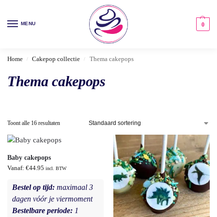
MENU
0
Home
Cakepop collectie
Thema cakepops
/
/
Thema cakepops
Toont alle 16 resultaten
Baby cakepops
Vanaf:
€
44.95
incl. BTW
Bestel op tijd:
maximaal 3
dagen vóór je viermoment
Bestelbare periode:
1