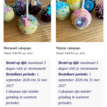
Mermaid cakepops
Nijntje cakepops
Vanaf:
€
44.95
Vanaf:
€
44.95
incl. BTW
incl. BTW
Bestel op tijd:
maximaal 3
Bestel op tijd:
maximaal 3
dagen vóór je viermoment
dagen vóór je viermoment
Bestelbare periode:
1
Bestelbare periode:
1
september 2026 t/m 31 mei
september 2026 t/m 31 mei
2027
2027
Cakepops zijn minder
Cakepops zijn minder
gelukkig in warmere
gelukkig in warmere
periodes.
periodes.