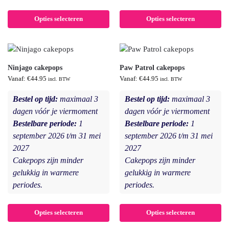
Opties selecteren
Opties selecteren
Ninjago cakepops
Paw Patrol cakepops
Vanaf:
€
44.95
Vanaf:
€
44.95
incl. BTW
incl. BTW
Bestel op tijd:
maximaal 3
Bestel op tijd:
maximaal 3
dagen vóór je viermoment
dagen vóór je viermoment
Bestelbare periode:
1
Bestelbare periode:
1
september 2026 t/m 31 mei
september 2026 t/m 31 mei
2027
2027
Cakepops zijn minder
Cakepops zijn minder
gelukkig in warmere
gelukkig in warmere
periodes.
periodes.
Opties selecteren
Opties selecteren