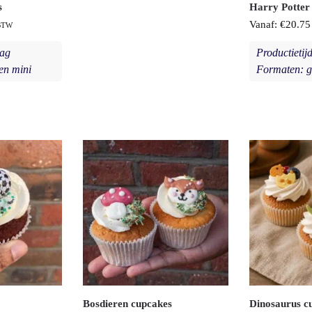
s
Harry Potter
Vanaf:
€
20.75
 BTW
dag
Productietij
en mini
Formaten: g
Bosdieren cupcakes
Dinosaurus c