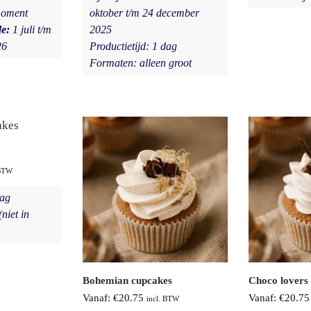
moment
oktober t/m 24 december
de:
1 juli t/m
2025
26
Productietijd: 1 dag
Formaten: alleen groot
 BTW
dag
niet in
Bohemian cupcakes
Choco lovers
Vanaf:
€
20.75
Vanaf:
€
20.75
incl. BTW