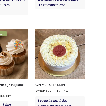
r 2026
30 september 2026
nvrij
envrije cupcake
Get well soon taart
Vanaf:
€
27.95
incl. BTW
incl. BTW
Productietijd: 1 dag
d: 1 dag
Formaten: vanaf 4-6p