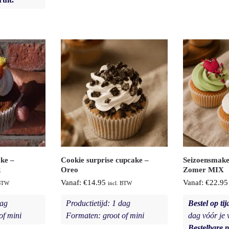
ke –
Cookie surprise cupcake –
Seizoensmake
k
Oreo
Zomer MIX
Vanaf:
€
14.95
Vanaf:
€
22.95
 BTW
incl. BTW
dag
Productietijd: 1 dag
Bestel op tij
of mini
Formaten: groot of mini
dag vóór je
Bestelbare p