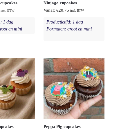
 cupcakes
Ninjago cupcakes
Vanaf:
€
20.75
incl. BTW
incl. BTW
d: 1 dag
Productietijd: 1 dag
root en mini
Formaten: groot en mini
upcakes
Peppa Pig cupcakes