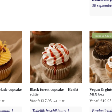
30 septembe
Vegan & Glute
olade cupcake
Black forest cupcake – Herfst
Vegan & glut
editie
MIX box
Vanaf:
€
17.95
Vanaf:
€
19.95
 BTW
incl. BTW
imaal 1
Tijdelijk beschikbaar: 1
Productietij