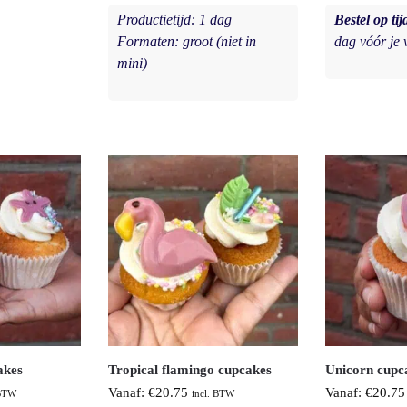
Productietijd: 1 dag
Bestel op tij
Formaten: groot (niet in
dag vóór je
mini)
akes
Tropical flamingo cupcakes
Unicorn cupc
Vanaf:
€
20.75
Vanaf:
€
20.75
 BTW
incl. BTW