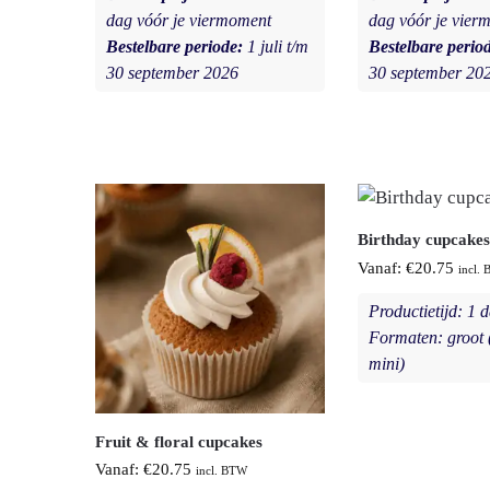
dag vóór je viermoment
dag vóór je vier
Bestelbare periode:
1 juli t/m
Bestelbare perio
30 september 2026
30 september 20
Birthday cupcakes
Vanaf:
€
20.75
incl.
Productietijd: 1 
Formaten: groot (
mini)
Fruit & floral cupcakes
Vanaf:
€
20.75
incl. BTW