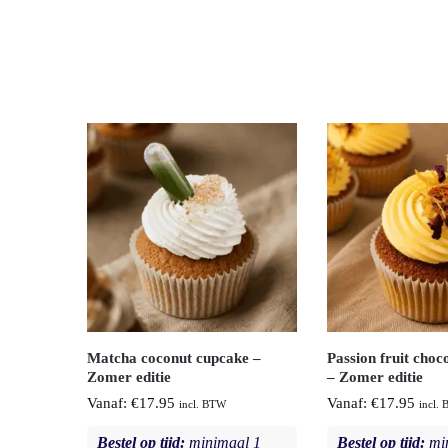
Matcha coconut cupcake –
Passion fruit choc
Zomer editie
– Zomer editie
Vanaf:
€
17.95
Vanaf:
€
17.95
incl. BTW
incl.
Bestel op tijd:
minimaal 1
Bestel op tijd:
min