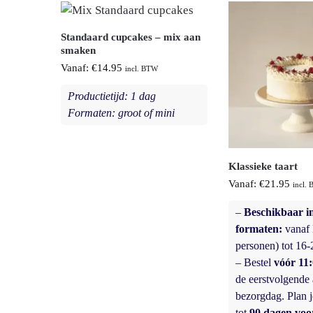
Standaard cupcakes – mix aan
smaken
Vanaf:
€
14.95
incl. BTW
Productietijd: 1 dag
Formaten: groot of mini
Klassieke taart
Vanaf:
€
21.95
incl.
–
Beschikbaar in
formaten:
vanaf 
personen) tot 16-
– Bestel
vóór 11
de eerstvolgende 
bezorgdag. Plan j
tot
90 dagen voor