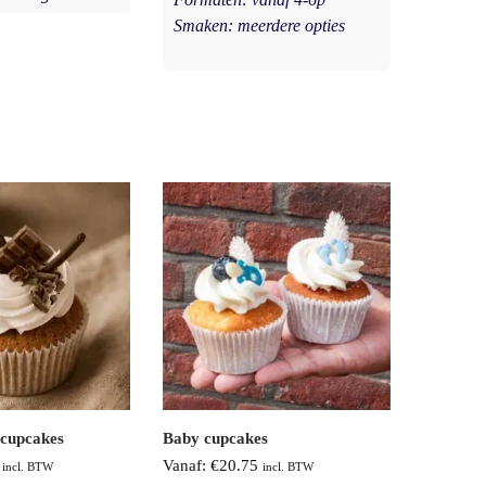
Smaken: meerdere opties
 cupcakes
Baby cupcakes
Vanaf:
€
20.75
incl. BTW
incl. BTW