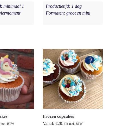
d:
minimaal 1
Productietijd: 1 dag
 viermoment
Formaten: groot en mini
akes
Frozen cupcakes
Vanaf:
€
20.75
incl. BTW
incl. BTW