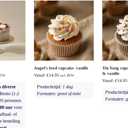
Angel’s food cupcake- vanille
Yin Yang cup
& vanille
Vanaf:
€
14.95
 BTW
incl. BTW
Vanaf:
€
14.95
 diverse
Productietijd: 1 dag
Productietij
Bento (1-2
Formaten: groot of mini
Formaten: g
20 personen.
:00 uur
voor
afhaal- of
e bestelling
uit.