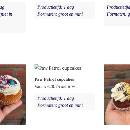
dag
Productietijd: 1 dag
Productietij
niet in
Formaten: groot en mini
Formaten: g
Paw Patrol cupcakes
Vanaf:
€
20.75
incl. BTW
Productietijd: 1 dag
Formaten: groot en mini