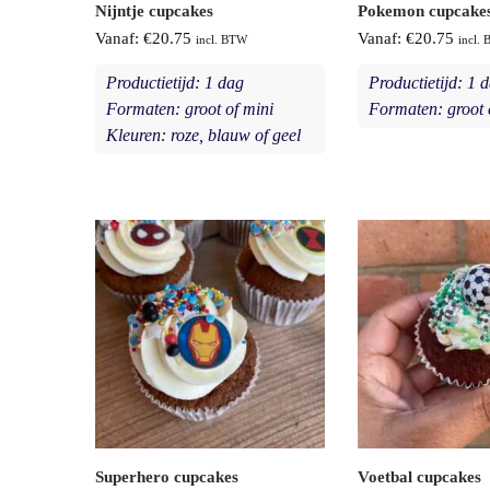
Nijntje cupcakes
Pokemon cupcake
Vanaf:
€
20.75
Vanaf:
€
20.75
incl. BTW
incl.
Productietijd: 1 dag
Productietijd: 1 
Formaten: groot of mini
Formaten: groot 
Kleuren: roze, blauw of geel
Superhero cupcakes
Voetbal cupcakes