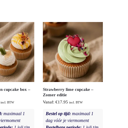
n cupcake box –
Strawberry lime cupcake –
Zomer editie
Vanaf:
€
17.95
incl. BTW
incl. BTW
d:
maximaal 1
Bestel op tijd:
maximaal 1
 viermoment
dag vóór je viermoment
eriode:
1 juli t/m
Bestelbare periode:
1 juli t/m