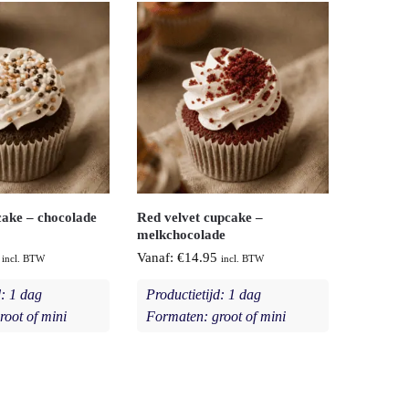
cake – chocolade
Red velvet cupcake –
melkchocolade
Vanaf:
€
14.95
incl. BTW
incl. BTW
d: 1 dag
Productietijd: 1 dag
root of mini
Formaten: groot of mini