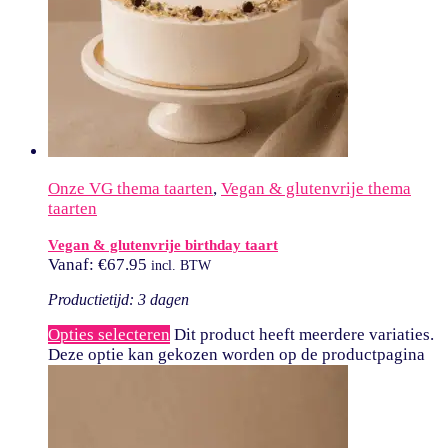
Onze VG thema taarten
,
Vegan & glutenvrije thema
taarten
Vegan & glutenvrije birthday taart
Vanaf:
€
67.95
incl. BTW
Productietijd: 3 dagen
Opties selecteren
Dit product heeft meerdere variaties.
Deze optie kan gekozen worden op de productpagina