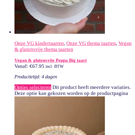
Onze VG kindertaarten
,
Onze VG thema taarten
,
Vegan
& glutenvrije thema taarten
Vegan & glutenvrije Peppa Big taart
Vanaf:
€
67.95
incl. BTW
Productietijd: 4 dagen
Opties selecteren
Dit product heeft meerdere variaties.
Deze optie kan gekozen worden op de productpagina