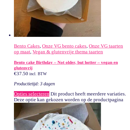
Bento Cakes
,
Onze VG bento cakes
,
Onze VG taarten
op maat
,
Vegan & glutenvrije thema taarten
Bento cake Birthday – Not older, but hotter – vegan en
glutenvrij
€
37.50
incl. BTW
Productietijd: 3 dagen
Opties selecteren
Dit product heeft meerdere variaties.
Deze optie kan gekozen worden op de productpagina