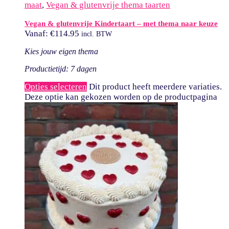
maat
,
Vegan & glutenvrije thema taarten
Vegan & glutenvrije Kindertaart – met thema naar keuze
Vanaf:
€
114.95
incl. BTW
Kies jouw eigen thema
Productietijd: 7 dagen
Opties selecteren
Dit product heeft meerdere variaties.
Deze optie kan gekozen worden op de productpagina