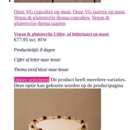
Onze VG cupcakes op maat
,
Onze VG taarten op maat
,
Vegan & glutenvrije thema cupcakes
,
Vegan &
glutenvrije thema taarten
Vegan & glutenvrije Cijfer- of lettertaart op maat
€
77.95
incl. BTW
Productietijd: 8 dagen
Cijfer of letter naar keuze
Thema en/of kleur naar keuze
Opties selecteren
Dit product heeft meerdere variaties.
Deze optie kan gekozen worden op de productpagina