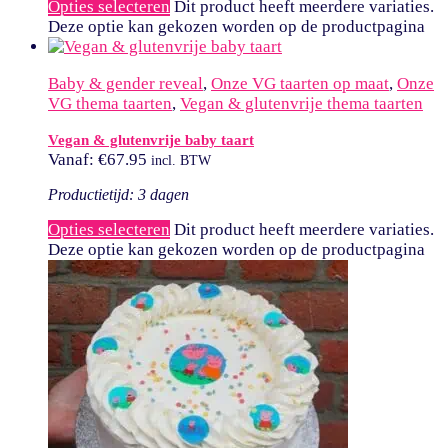
Opties selecteren
Dit product heeft meerdere variaties.
Deze optie kan gekozen worden op de productpagina
Baby & gender reveal
,
Onze VG taarten op maat
,
Onze
VG thema taarten
,
Vegan & glutenvrije thema taarten
Vegan & glutenvrije baby taart
Vanaf:
€
67.95
incl. BTW
Productietijd: 3 dagen
Opties selecteren
Dit product heeft meerdere variaties.
Deze optie kan gekozen worden op de productpagina