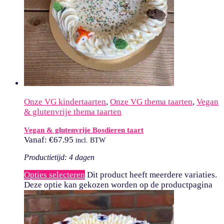
Onze VG kindertaarten
,
Onze VG thema taarten
,
Vegan
& glutenvrije thema taarten
Vegan & glutenvrije Bosdieren taart
Vanaf:
€
67.95
incl. BTW
Productietijd: 4 dagen
Opties selecteren
Dit product heeft meerdere variaties.
Deze optie kan gekozen worden op de productpagina