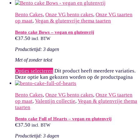
Bento Cakes
,
Onze VG bento cakes
,
Onze VG taarten
op maat
,
Vegan & glutenvrije thema taarten
Bento cake Bows – vegan en glutenvrij
€
37.50
incl. BTW
Productietijd: 3 dagen
Met of zonder tekst
Opties selecteren
Dit product heeft meerdere variaties.
Deze optie kan gekozen worden op de productpagina
Bento Cakes
,
Onze VG bento cakes
,
Onze VG taarten
op maat
,
Valentijn collectie
,
Vegan & glutenvrije thema
taarten
Bento cake Full of Hearts – vegan en glutenvrij
€
37.50
incl. BTW
Productietijd: 3 dagen