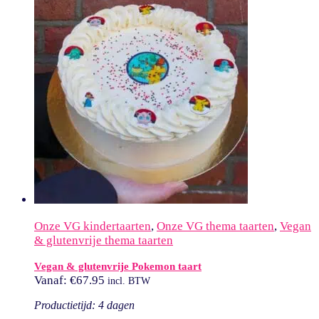
Onze VG kindertaarten
,
Onze VG thema taarten
,
Vegan
& glutenvrije thema taarten
Vegan & glutenvrije Pokemon taart
Vanaf:
€
67.95
incl. BTW
Productietijd: 4 dagen