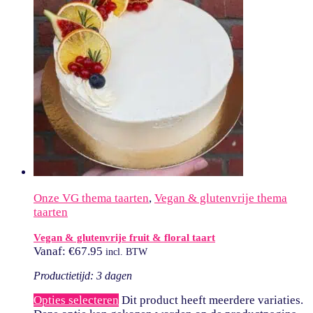
Onze VG thema taarten
,
Vegan & glutenvrije thema
taarten
Vegan & glutenvrije fruit & floral taart
Vanaf:
€
67.95
incl. BTW
Productietijd: 3 dagen
Opties selecteren
Dit product heeft meerdere variaties.