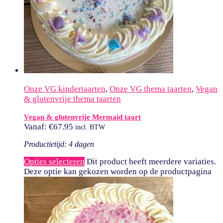
Onze VG kindertaarten
,
Onze VG thema taarten
,
Vegan
& glutenvrije thema taarten
Vegan & glutenvrije Mermaid taart
Vanaf:
€
67.95
incl. BTW
Productietijd: 4 dagen
Opties selecteren
Dit product heeft meerdere variaties.
Deze optie kan gekozen worden op de productpagina