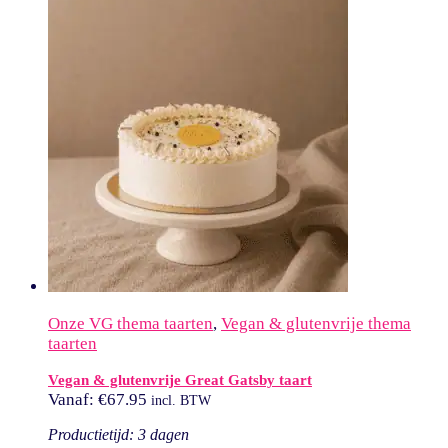
Onze VG thema taarten
,
Vegan & glutenvrije thema
taarten
Vegan & glutenvrije Great Gatsby taart
Vanaf:
€
67.95
incl. BTW
Productietijd: 3 dagen