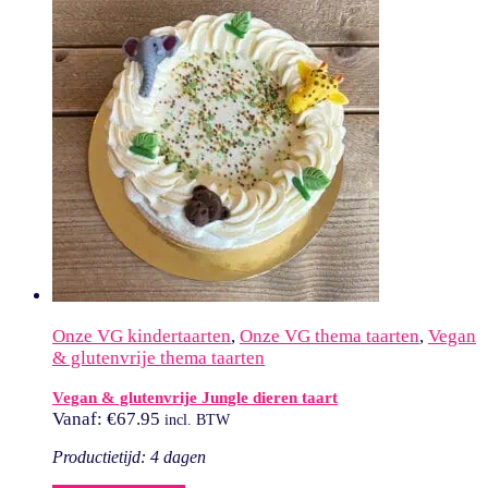
Onze VG kindertaarten
,
Onze VG thema taarten
,
Vegan
& glutenvrije thema taarten
Vegan & glutenvrije Jungle dieren taart
Vanaf:
€
67.95
incl. BTW
Productietijd: 4 dagen