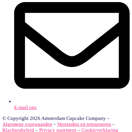
E-mail ons
© Copyright 2026 Amsterdam Cupcake Company –
Algemene voorwaarden
–
Verzenden en retourneren
–
Klachtenbeleid
–
Privacy statement
–
Cookieverklaring