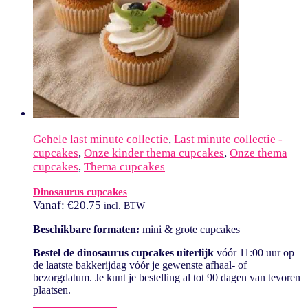
Gehele last minute collectie
,
Last minute collectie -
cupcakes
,
Onze kinder thema cupcakes
,
Onze thema
cupcakes
,
Thema cupcakes
Dinosaurus cupcakes
Vanaf:
€
20.75
incl. BTW
Beschikbare formaten:
mini & grote cupcakes
Bestel de dinosaurus cupcakes uiterlijk
vóór 11:00 uur op
de laatste bakkerijdag vóór je gewenste afhaal- of
bezorgdatum. Je kunt je bestelling al tot 90 dagen van tevoren
plaatsen.