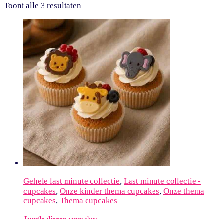
Toont alle 3 resultaten
Gehele last minute collectie
,
Last minute collectie -
cupcakes
,
Onze kinder thema cupcakes
,
Onze thema
cupcakes
,
Thema cupcakes
Jungle dieren cupcakes