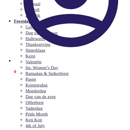
Mijlpaal
Bruiloft
Zakelijk
Feestdagen
Gay Pride
Dag van de leraar
Halloween
Thanksgiving
Sinterklaas
Kerst
Valentijn
Int. Women’s Day
€
0.00
0
Ramadan & Suikerfeest
Pasen
Koningsdag
Moederdag
Dag van de zorg
Offerfeest
Vaderdag
Pride Month
Keti Koti
4th of July