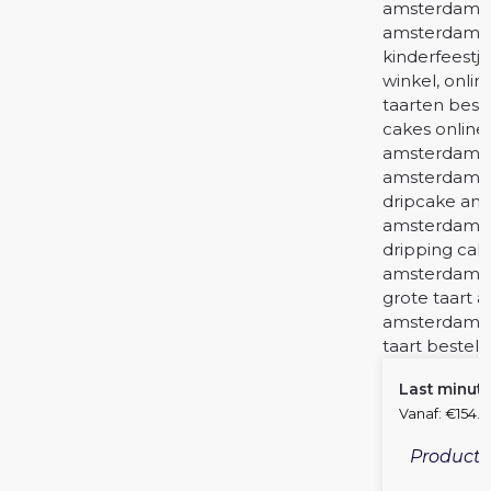
Last minute 
Vanaf:
€
154.4
Productie