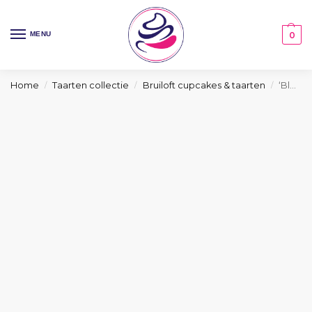
MENU
0
Home
Taarten collectie
Bruiloft cupcakes & taarten
‘Blossom Elegance’ bruidstaart
/
/
/