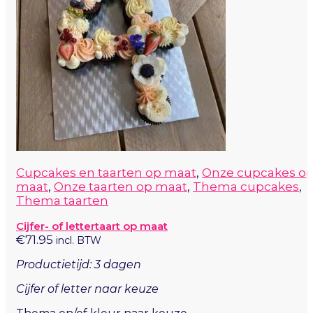
Cupcakes en taarten op maat
,
Onze cupcakes o
maat
,
Onze taarten op maat
,
Thema cupcakes
,
Thema taarten
Cijfer- of lettertaart op maat
€
71.95
incl. BTW
Productietijd: 3 dagen
Cijfer of letter naar keuze