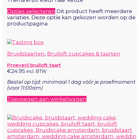
Thema en/of kleur naar keuze
Opties selecteren
Dit product heeft meerdere
variaties. Deze optie kan gekozen worden op de
productpagina
Bruidstaarten
,
Bruiloft cupcakes & taarten
Proeverij bruiloft: taart
€
24.95
incl. BTW
Bestel op tijd:
minimaal 1 dag vóór je proefmoment
(voor 11:00am)
Toevoegen aan winkelwagen