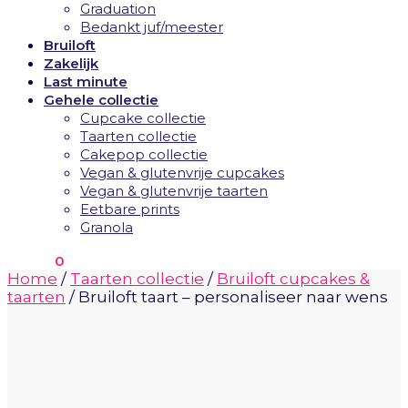
Graduation
Bedankt juf/meester
Bruiloft
Zakelijk
Last minute
Gehele collectie
Cupcake collectie
Taarten collectie
Cakepop collectie
Vegan & glutenvrije cupcakes
Vegan & glutenvrije taarten
Eetbare prints
Granola
€
0.00
0
Home
/
Taarten collectie
/
Bruiloft cupcakes &
taarten
/
Bruiloft taart – personaliseer naar wens