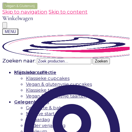
Vegan & Glutenvrij
Skip to navigation
Skip to content
Winkelwagen
MENU
Zoeken naar:
Zoeken naar:
Zoeken
Zoeken
Mijn account
Klassieke collectie
Klassieke cupcakes
Vegan & glutenvrije cupcakes
Klassieke taarten
Vegan & glutenvrije taarten
Gelegenheden
Geboorte & baby
Nieuwe start
Verjaardag
Kinder verjaardag
Jubileum