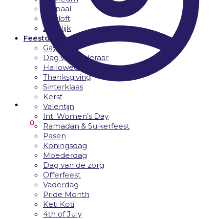
Mijlpaal
Bruiloft
Zakelijk
Feestdagen
Gay Pride
Dag van de leraar
Halloween
Thanksgiving
Sinterklaas
Kerst
Valentijn
Int. Women’s Day
€
0.00
0
Ramadan & Suikerfeest
Pasen
Koningsdag
Moederdag
Dag van de zorg
Offerfeest
Vaderdag
Pride Month
Keti Koti
4th of July