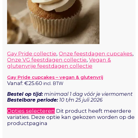
Gay Pride collectie
,
Onze feestdagen cupcakes
,
Onze VG feestdagen collectie
,
Vegan &
glutenvrije feestdagen collectie
Gay Pride cupcakes – vegan & glutenvrij
Vanaf:
€
25.60
incl. BTW
Bestel op tijd:
minimaal 1 dag vóór je viermoment
Bestelbare periode:
10 t/m 25 juli 2026
Opties selecteren
Dit product heeft meerdere
variaties. Deze optie kan gekozen worden op de
productpagina