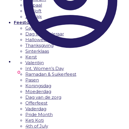
Mijlpaal
Bruiloft
Zakelijk
Feestdagen
Gay Pride
Dag van de leraar
Halloween
Thanksgiving
Sinterklaas
Kerst
Valentijn
Int. Women’s Day
€
0.00
0
Ramadan & Suikerfeest
Pasen
Koningsdag
Moederdag
Dag van de zorg
Offerfeest
Vaderdag
Pride Month
Keti Koti
4th of July