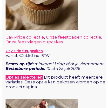
Gay Pride collectie
,
Onze feestdagen collectie
,
Onze feestdagen cupcakes
Gay Pride cupcakes
Vanaf:
€
23.60
incl. BTW
Bestel op tijd:
minimaal 1 dag vóór je viermoment
Bestelbare periode:
10 t/m 25 juli 2026
Opties selecteren
Dit product heeft meerdere
variaties. Deze optie kan gekozen worden op de
productpagina