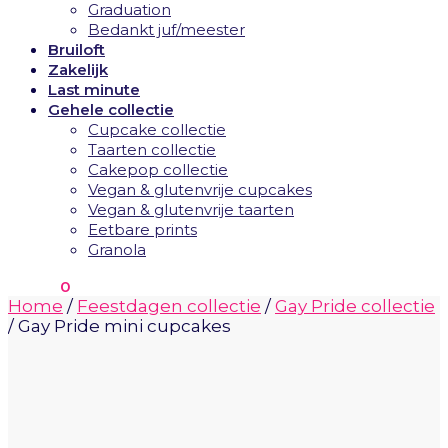
Graduation
Bedankt juf/meester
Bruiloft
Zakelijk
Last minute
Gehele collectie
Cupcake collectie
Taarten collectie
Cakepop collectie
Vegan & glutenvrije cupcakes
Vegan & glutenvrije taarten
Eetbare prints
Granola
€
0.00
0
Home
/
Feestdagen collectie
/
Gay Pride collectie
/
Gay Pride mini cupcakes