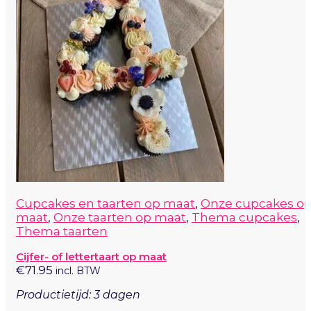
Cupcakes en taarten op maat
,
Onze cupcakes o
maat
,
Onze taarten op maat
,
Thema cupcakes
,
Thema taarten
Cijfer- of lettertaart op maat
€
71.95
incl. BTW
Productietijd: 3 dagen