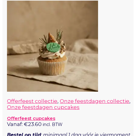
Offerfeest collectie
,
Onze feestdagen collectie
,
Onze feestdagen cupcakes
Offerfeest cupcakes
Vanaf:
€
23.60
incl. BTW
Bestel op tijd
: minimaal 1 dag vóór je viermoment