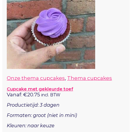
Onze thema cupcakes
,
Thema cupcakes
Cupcake met gekleurde toef
Vanaf:
€
20.75
incl. BTW
Productietijd: 3 dagen
Formaten: groot (niet in mini)
Kleuren: naar keuze