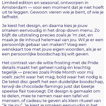
Limited edition en seasonal, ontworpen in
Amsterdam — voor een moment dat je niet hoeft
uit te leggen. Gewoon: vieren wie je bent, of wie je
liefhebt.
Je kiest het design, en daarna kies je jouw
smaken eenvoudig in het drop-down menu. Zo
blijft de uitstraling precies zoals je ’m ziet, en
maak je de inhoud helemaal van jou. Wil je er een
persoonlijk gebaar van maken? Voeg een
wenskaart toe met jouw eigen woorden, als je er
een persoonlijke boodschap bij wilt geven.
Het contrast van de witte frosting met de Pride
details maakt het geheel rustig én krachtig
tegelijk — precies zoals Pride Month voor mij
voelt: zacht waar het mag, bold waar het nodig is.
De tekst disc geeft het een duidelijke boodschap,
terwijl de chocolade flamingo juist dat beetje
speelse flair toevoegt. Dit design is gemaakt om
te delen, mee te nemen naar een tafel vol
mensen, of cadeau te geven als klein ritueel van
“ik zie jou”. Je kiest je smaken eenvoudig in het