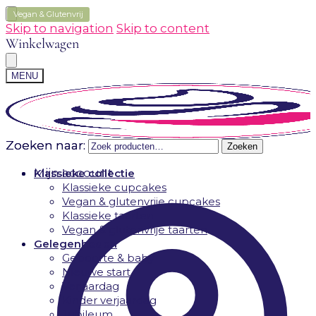
Vegan & Glutenvrij
Skip to navigation
Skip to content
Winkelwagen
MENU
Zoeken naar:
Zoeken naar:
Zoeken
Zoeken
Mijn account
Klassieke collectie
Klassieke cupcakes
Vegan & glutenvrije cupcakes
Klassieke taarten
Vegan & glutenvrije taarten
Gelegenheden
Geboorte & baby
Nieuwe start
Verjaardag
Kinder verjaardag
Jubileum