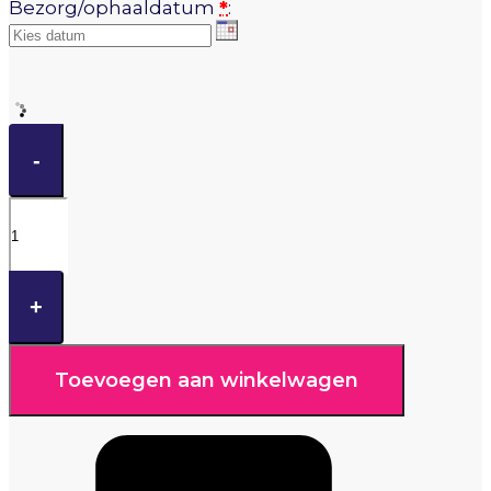
Bezorg/ophaaldatum
*
:
Pasen
taart
-
aantal
+
Toevoegen aan winkelwagen