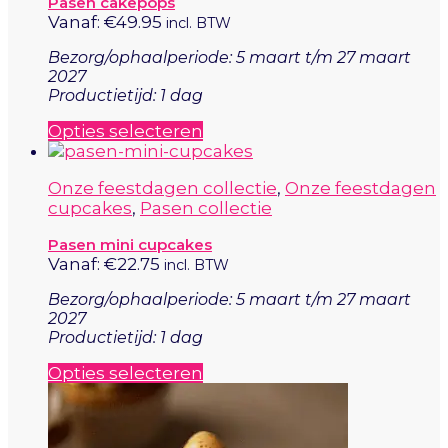
Pasen cakepops
Vanaf:
€
49.95
incl. BTW
Bezorg/ophaalperiode: 5 maart t/m 27 maart
2027
Productietijd: 1 dag
Dit
Opties selecteren
product
heeft
Onze feestdagen collectie
,
Onze feestdagen
meerdere
cupcakes
,
Pasen collectie
variaties.
Deze
Pasen mini cupcakes
optie
Vanaf:
€
22.75
incl. BTW
kan
gekozen
Bezorg/ophaalperiode: 5 maart t/m 27 maart
worden
2027
op
Productietijd: 1 dag
de
productpagina
Dit
Opties selecteren
product
heeft
meerdere