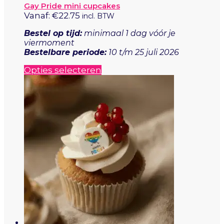
Gay Pride mini cupcakes
optie
Vanaf:
€
22.75
incl. BTW
kan
gekozen
Bestel op tijd:
minimaal 1 dag vóór je
worden
viermoment
op
Bestelbare periode:
10 t/m 25 juli 2026
de
productpagina
Dit
Opties selecteren
product
heeft
meerdere
variaties.
Deze
optie
kan
gekozen
worden
op
de
productpagina