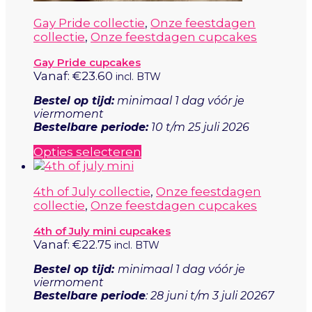
Gay Pride collectie
,
Onze feestdagen
collectie
,
Onze feestdagen cupcakes
Gay Pride cupcakes
Vanaf:
€
23.60
incl. BTW
Bestel op tijd:
minimaal 1 dag vóór je
viermoment
Bestelbare periode:
10 t/m 25 juli 2026
Dit
Opties selecteren
product
heeft
4th of July collectie
,
Onze feestdagen
meerdere
collectie
,
Onze feestdagen cupcakes
variaties.
Deze
4th of July mini cupcakes
optie
Vanaf:
€
22.75
incl. BTW
kan
gekozen
Bestel op tijd:
minimaal 1 dag vóór je
worden
viermoment
op
Bestelbare periode
: 28 juni t/m 3 juli 20267
de