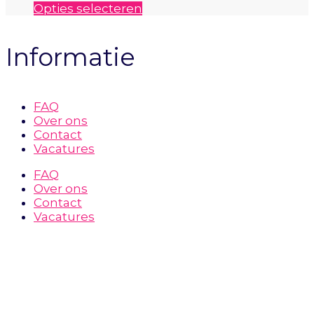
productpagina
Dit
Opties selecteren
product
heeft
Informatie
meerdere
variaties.
Deze
optie
kan
FAQ
gekozen
Over ons
worden
Contact
op
Vacatures
de
FAQ
productpagina
Over ons
Contact
Vacatures