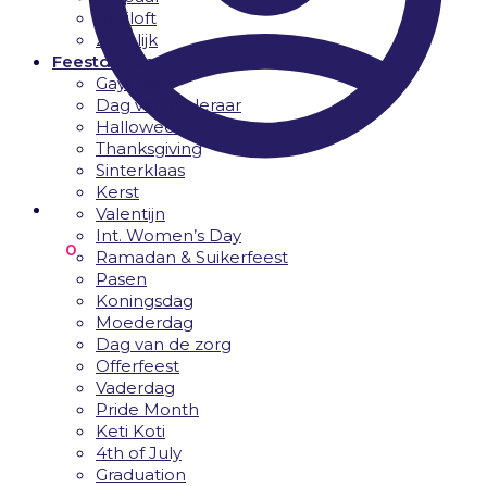
Bruiloft
Zakelijk
Feestdagen
Gay Pride
Dag van de leraar
Halloween
Thanksgiving
Sinterklaas
Kerst
Valentijn
Int. Women’s Day
€
0.00
0
Ramadan & Suikerfeest
Pasen
Koningsdag
Moederdag
Dag van de zorg
Offerfeest
Vaderdag
Pride Month
Keti Koti
4th of July
Graduation