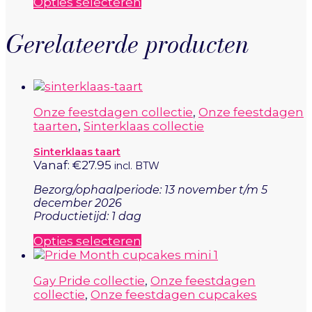
Dit
Opties selecteren
product
heeft
Gerelateerde producten
meerdere
variaties.
Deze
optie
kan
Onze feestdagen collectie
,
Onze feestdagen
gekozen
taarten
,
Sinterklaas collectie
worden
op
Sinterklaas taart
de
Vanaf:
€
27.95
incl. BTW
productpagina
Bezorg/ophaalperiode: 13 november t/m 5
december 2026
Productietijd: 1 dag
Dit
Opties selecteren
product
heeft
Gay Pride collectie
,
Onze feestdagen
meerdere
collectie
,
Onze feestdagen cupcakes
variaties.
Deze