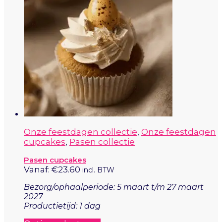
variaties.
Deze
optie
kan
gekozen
worden
op
de
productpagina
Onze feestdagen collectie
,
Onze feestdagen
cupcakes
,
Pasen collectie
Pasen cupcakes
Vanaf:
€
23.60
incl. BTW
Bezorg/ophaalperiode: 5 maart t/m 27 maart
2027
Productietijd: 1 dag