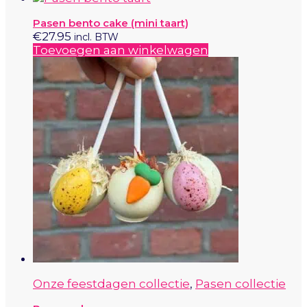
Pasen bento cake (mini taart)
€
27.95
incl. BTW
Toevoegen aan winkelwagen
Onze feestdagen collectie
,
Pasen collectie