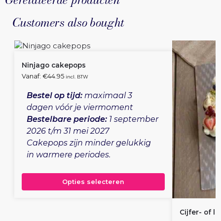
Customers also bought
Ninjago cakepops
Vanaf:
€
44.95
incl. BTW
Bestel op tijd:
maximaal 3
dagen vóór je viermoment
Bestelbare periode:
1 september
2026 t/m 31 mei 2027
Cakepops zijn minder gelukkig
in warmere periodes.
Opties selecteren
Cijfer- of l