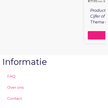
€
71.95
incl. BT
Productie
Cijfer of
Thema en
Informatie
FAQ
Over ons
Contact