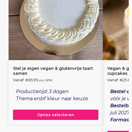
Stel je eigen vegan & glutenvrije taart
Vegan & glu
samen
cupcakes
Vanaf:
€
65.95
Vanaf:
€
25.6
incl. BTW
Productietijd: 3 dagen
Bestel op
Thema en/of kleur naar keuze
vóór je 
Bestelba
juli 2027
Opties selecteren
Formaat