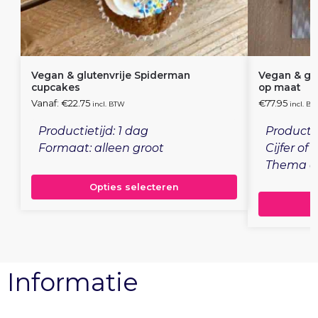
Vegan & glutenvrije Spiderman
Vegan & glut
cupcakes
op maat
Vanaf:
€
22.75
€
77.95
incl. BTW
incl. B
Productietijd: 1 dag
Productie
Formaat: alleen groot
Cijfer of
Thema en
Opties selecteren
Informatie