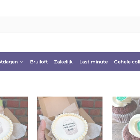
stdagen
Bruiloft
Zakelijk
Last minute
Gehele col