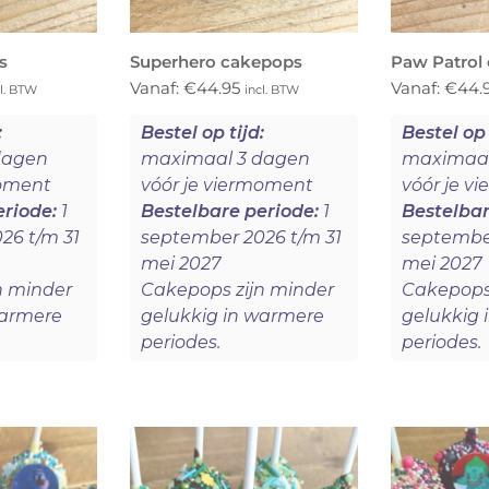
s
Superhero cakepops
Paw Patrol
Vanaf:
€
44.95
Vanaf:
€
44.
cl. BTW
incl. BTW
:
Bestel op tijd:
Bestel op 
dagen
maximaal 3 dagen
maximaal
moment
vóór je viermoment
vóór je v
eriode:
1
Bestelbare periode:
1
Bestelbar
26 t/m 31
september 2026 t/m 31
september
mei 2027
mei 2027
n minder
Cakepops zijn minder
Cakepops 
warmere
gelukkig in warmere
gelukkig 
periodes.
periodes.