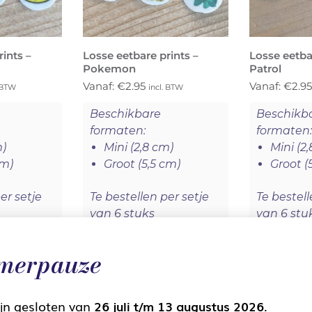
ints –
Losse eetbare prints –
Losse eetba
Pokemon
Patrol
Vanaf:
€
2.95
Vanaf:
€
2.9
. BTW
incl. BTW
Beschikbare
Beschikb
formaten:
formaten
m)
Mini (2,8 cm)
Mini (2
cm)
Groot (5,5 cm)
Groot (
er setje
Te bestellen per setje
Te bestell
van 6 stuks
van 6 stu
 1 dag
Productietijd: 1 dag
Productiet
m besteld,
(voor 11 uur am besteld,
(voor 11 u
merpauze
klaar op onze
klaar op 
rkdag)
volgende werkdag)
volgende
ijn gesloten van
26 juli t/m 13 augustus 2026
.