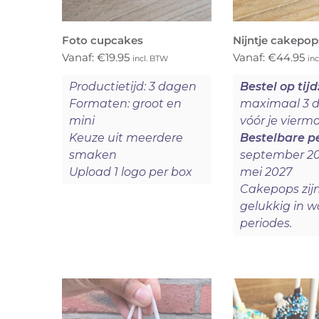
Foto cupcakes
Nijntje cakepop
Vanaf:
€
19.95
Vanaf:
€
44.95
incl. BTW
in
Productietijd: 3 dagen
Bestel op tijd
Formaten: groot en
maximaal 3 
mini
vóór je vier
Keuze uit meerdere
Bestelbare p
smaken
september 20
Upload 1 logo per box
mei 2027
Cakepops zij
gelukkig in 
periodes.