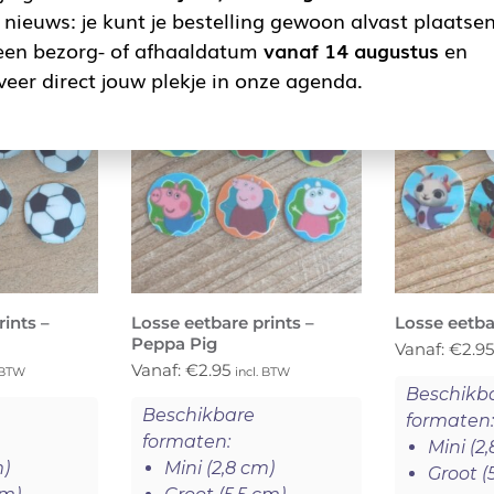
nieuws: je kunt je bestelling gewoon alvast plaatsen
een bezorg- of afhaaldatum
vanaf 14 augustus
en
veer direct jouw plekje in onze agenda.
ints –
Losse eetbare prints –
Losse eetba
Peppa Pig
Vanaf:
€
2.9
Vanaf:
€
2.95
. BTW
incl. BTW
Beschikb
Beschikbare
formaten
formaten:
Mini (2
m)
Mini (2,8 cm)
Groot (