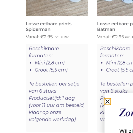
Losse eetbare prints –
Losse eetbare pr
Spiderman
Batman
Vanaf:
€
2.95
Vanaf:
€
2.95
incl. BTW
incl
Beschikbare
Beschikbare
formaten:
formaten:
Mini (2,8 cm)
Mini (2,8 c
Groot (5,5 cm)
Groot (5,5 
Te bestellen per setje
Te bestellen p
van 6 stuks
van 6 stuks
Productietijd: 1 dag
Productietijd:
(voor 11 uur am besteld,
(voor 11 uur a
Zo
klaar op onze
klaar op onze
volgende werkdag)
volgende we
Wij z