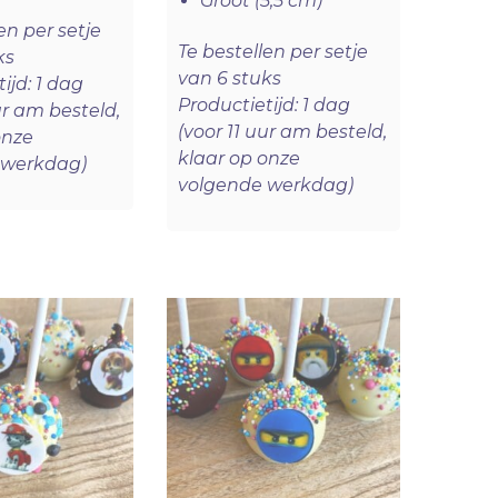
Groot (5,5 cm)
en per setje
Te bestellen per setje
ks
van 6 stuks
ijd: 1 dag
Productietijd: 1 dag
ur am besteld,
(voor 11 uur am besteld,
onze
klaar op onze
 werkdag)
volgende werkdag)