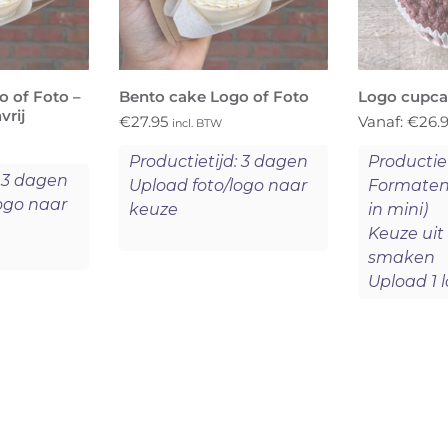
 of Foto –
Bento cake Logo of Foto
Logo cupca
vrij
€
27.95
Vanaf:
€
26.
incl. BTW
Productietijd: 3 dagen
Productie
: 3 dagen
Upload foto/logo naar
Formaten:
ogo naar
keuze
in mini)
Keuze ui
smaken
Upload 1 