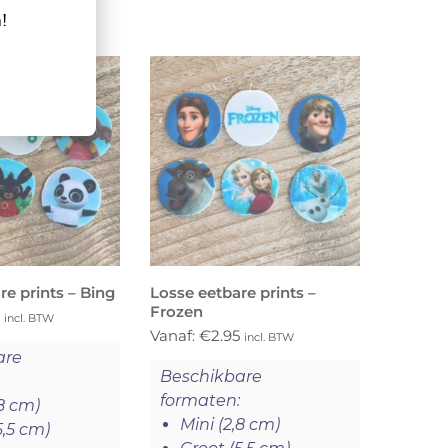
!
re prints – Bing
Losse eetbare prints –
Frozen
5
incl. BTW
Vanaf:
€
2.95
incl. BTW
are
Beschikbare
:
formaten:
,8 cm)
Mini (2,8 cm)
5,5 cm)