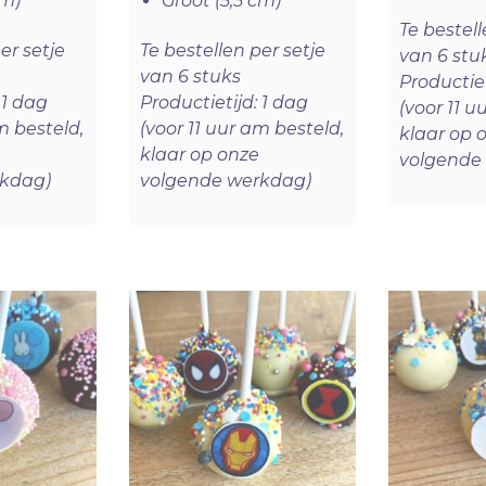
cm)
Groot (5,5 cm)
Te bestell
er setje
Te bestellen per setje
van 6 stu
van 6 stuks
Productiet
 1 dag
Productietijd: 1 dag
(voor 11 u
m besteld,
(voor 11 uur am besteld,
klaar op 
klaar op onze
volgende
rkdag)
volgende werkdag)