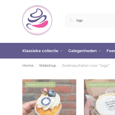
Klassieke collectie
Gelegenheden
Fee
Home
Webshop
Zoekresultaten voor “logo”
/
/
Vegan & Glutenvrij
Vegan & Glutenvrij