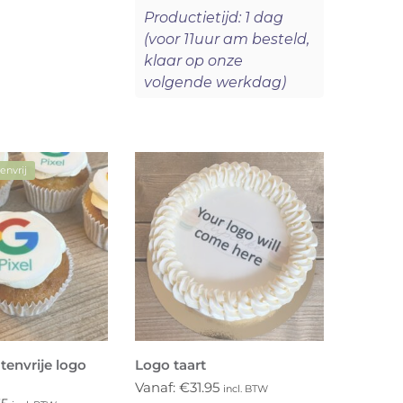
Productietijd: 1 dag
(voor 11uur am besteld,
klaar op onze
volgende werkdag)
envrij
tenvrije logo
Logo taart
Vanaf:
€
31.95
incl. BTW