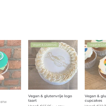
Vegan & Glutenvrij
Vegan & Glut
Vegan & glutenvrije logo
Vegan & glu
taart
cupcakes
. BTW