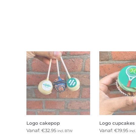
Logo cakepop
Logo cupcakes
Vanaf:
€
32.95
Vanaf:
€
19.95
incl. BTW
incl