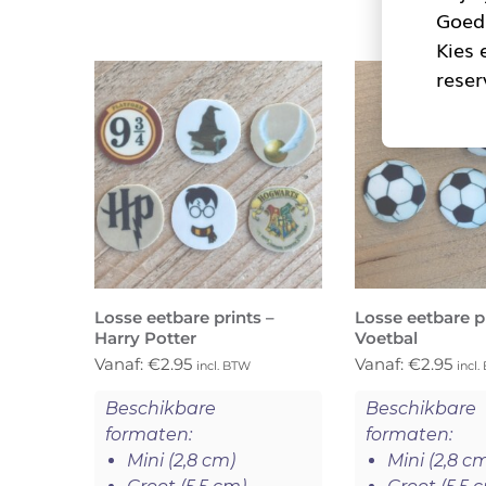
Goed 
Kies 
reser
Losse eetbare prints –
Losse eetbare pr
Harry Potter
Voetbal
Vanaf:
€
2.95
Vanaf:
€
2.95
incl. BTW
incl
Beschikbare
Beschikbare
formaten:
formaten:
Mini (2,8 cm)
Mini (2,8 c