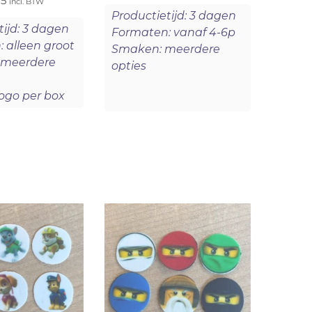
75
incl. BTW
Productietijd: 3 dagen
tijd: 3 dagen
Formaten: vanaf 4-6p
 alleen groot
Smaken: meerdere
t meerdere
opties
logo per box