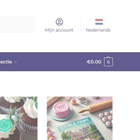
Zoeken
Mijn account
Nederlands
lectie
€
0.00
0