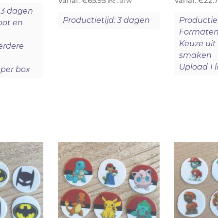
Vanaf:
€
65.95
Vanaf:
€
22.
incl. BTW
: 3 dagen
Productietijd: 3 dagen
Productie
oot en
Formaten:
Keuze ui
erdere
smaken
Upload 1 
 per box