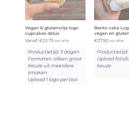
Vegan & glutenvrije logo
Bento cake Logo
cupcakes delux
vegan en gluten
Vanaf:
€
22.75
€
37.50
incl. BTW
incl. BTW
Productietijd: 3 dagen
Productietijd
Formaten: alleen groot
Upload foto/l
Keuze uit meerdere
keuze
smaken
Upload 1 logo per box