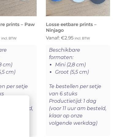
re prints – Paw
Losse eetbare prints –
Ninjago
5
Vanaf:
€
2.95
incl. BTW
incl. BTW
are
Beschikbare
:
formaten:
,8 cm)
Mini (2,8 cm)
5,5 cm)
Groot (5,5 cm)
en per setje
Te bestellen per setje
ks
van 6 stuks
ijd: 1 dag
Productietijd: 1 dag
ur am besteld,
(voor 11 uur am besteld,
onze
klaar op onze
 werkdag)
volgende werkdag)