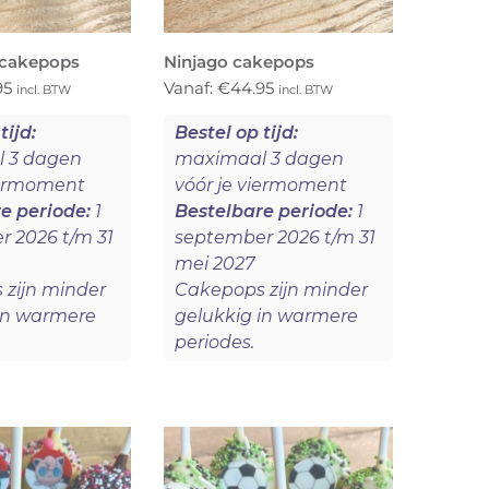
 cakepops
Ninjago cakepops
95
Vanaf:
€
44.95
incl. BTW
incl. BTW
tijd:
Bestel op tijd:
 3 dagen
maximaal 3 dagen
iermoment
vóór je viermoment
e periode:
1
Bestelbare periode:
1
 2026 t/m 31
september 2026 t/m 31
mei 2027
zijn minder
Cakepops zijn minder
in warmere
gelukkig in warmere
periodes.