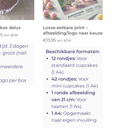
kes delux
Losse eetbare print –
afbeelding/logo naar keuze
95
incl. BTW
€
13.95
incl. BTW
tijd: 3 dagen
Beschikbare formaten:
 groot (niet
12 rondjes:
Voor
standaard cupcakes
t meerdere
(1 A4).
42 rondjes:
Voor
logo per box
mini cupcakes (1 A4).
1 ronde afbeelding
van 21 cm:
Voor
taarten (1 A4).
1 A4:
Opgemaakt
naar eigen invulling