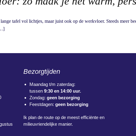
oer: zo maak je het warm, perso
n lange tafel vol lichtjes, maar juist ook op de werkvloer. Steeds meer 
[…]
Bezorgtijden
Maandag t/m zaterdag:
tussen
9:30 en 14:00 uur.
0
Zondag:
geen bezorging
Feestdagen:
geen bezorging
Ik plan de route op de meest efficiënte en
ugustus
milieuvriendelijke manier.