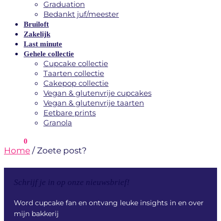
Graduation
Bedankt juf/meester
Bruiloft
Zakelijk
Last minute
Gehele collectie
Cupcake collectie
Taarten collectie
Cakepop collectie
Vegan & glutenvrije cupcakes
Vegan & glutenvrije taarten
Eetbare prints
Granola
€
0.00
0
Home
/
Zoete post?
Schrijf je in op onze nieuwsbrief!
Word cupcake fan en ontvang leuke insights in en over
mijn bakkerij