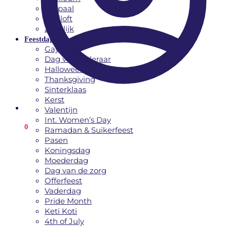
Mijlpaal
Bruiloft
Zakelijk
Feestdagen
Gay Pride
Dag van de leraar
Halloween
Thanksgiving
Sinterklaas
Kerst
Valentijn
Int. Women’s Day
€
0.00
0
Ramadan & Suikerfeest
Pasen
Koningsdag
Moederdag
Dag van de zorg
Offerfeest
Vaderdag
Pride Month
Keti Koti
4th of July