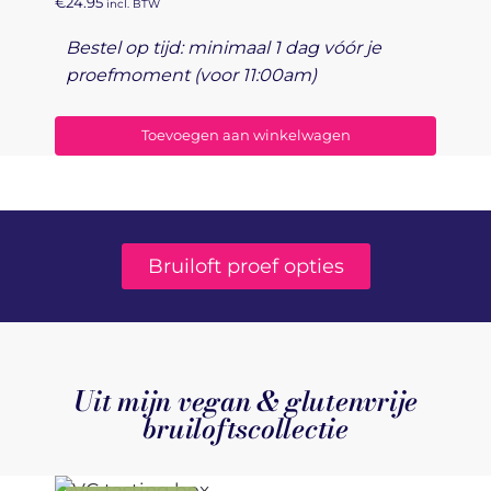
€
24.95
incl. BTW
Bestel op tijd:
minimaal 1 dag vóór je
proefmoment (voor 11:00am)
Toevoegen aan winkelwagen
Bruiloft proef opties
Uit mijn vegan & glutenvrije
bruiloftscollectie