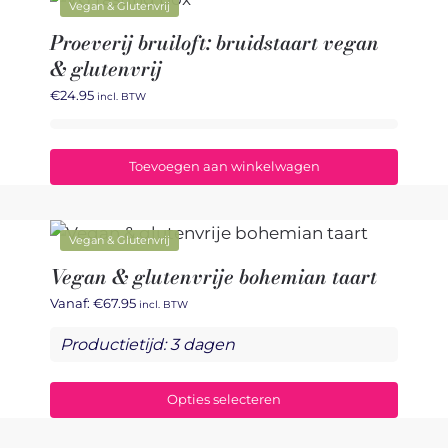
Vegan & Glutenvrij
Proeverij bruiloft: bruidstaart vegan
& glutenvrij
€
24.95
incl. BTW
Toevoegen aan winkelwagen
Vegan & Glutenvrij
Vegan & glutenvrije bohemian taart
Vanaf:
€
67.95
incl. BTW
Productietijd: 3 dagen
Opties selecteren