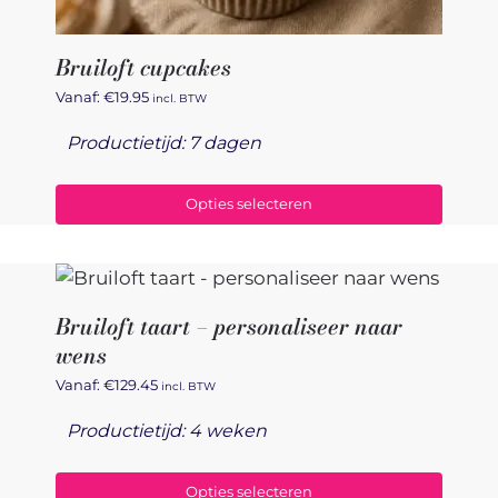
Bruiloft cupcakes
Vanaf:
€
19.95
incl. BTW
Productietijd: 7 dagen
Opties selecteren
Bruiloft taart – personaliseer naar
wens
Vanaf:
€
129.45
incl. BTW
Productietijd: 4 weken
Opties selecteren