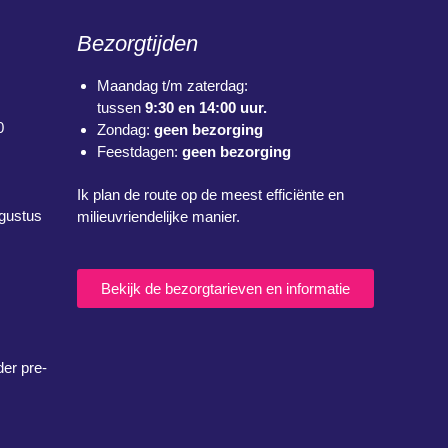
Bezorgtijden
Maandag t/m zaterdag:
tussen
9:30 en 14:00 uur.
0
Zondag:
geen bezorging
Feestdagen:
geen bezorging
Ik plan de route op de meest efficiënte en
ugustus
milieuvriendelijke manier.
Bekijk de bezorgtarieven en informatie
der pre-