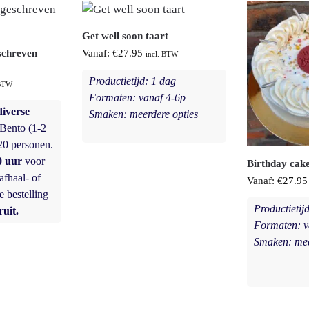
Get well soon taart
schreven
Vanaf:
€
27.95
incl. BTW
Productietijd: 1 dag
 BTW
Formaten: vanaf 4-6p
diverse
Smaken: meerdere opties
Bento (1-2
20 personen.
0 uur
voor
Birthday cak
afhaal- of
Vanaf:
€
27.95
e bestelling
Productietij
uit.
Formaten: v
Smaken: mee