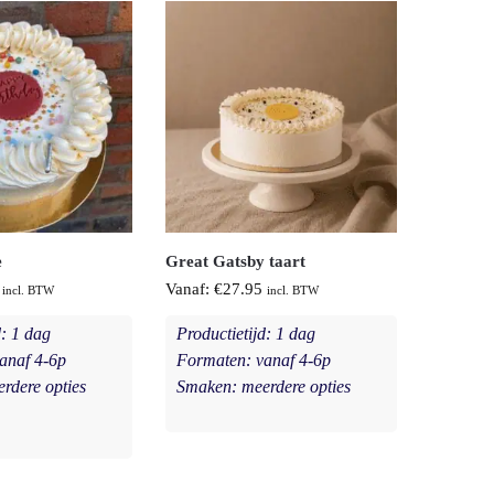
e
Great Gatsby taart
Vanaf:
€
27.95
incl. BTW
incl. BTW
d: 1 dag
Productietijd: 1 dag
anaf 4-6p
Formaten: vanaf 4-6p
rdere opties
Smaken: meerdere opties