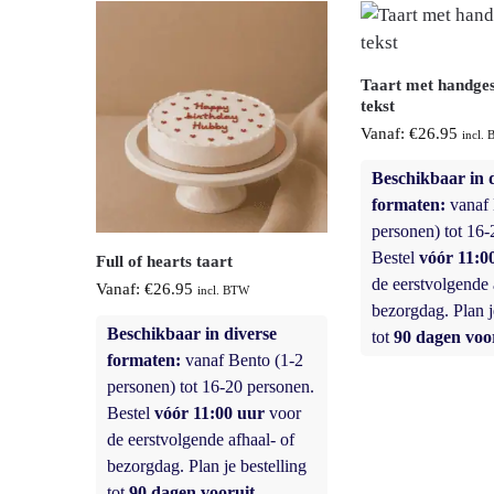
Taart met handge
tekst
Vanaf:
€
26.95
incl.
Beschikbaar in 
formaten:
vanaf 
personen) tot 16-
Bestel
vóór 11:0
Full of hearts taart
de eerstvolgende 
Vanaf:
€
26.95
incl. BTW
bezorgdag. Plan j
Beschikbaar in diverse
tot
90 dagen voor
formaten:
vanaf Bento (1-2
personen) tot 16-20 personen.
Bestel
vóór 11:00 uur
voor
de eerstvolgende afhaal- of
bezorgdag. Plan je bestelling
tot
90 dagen vooruit.