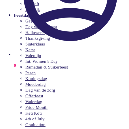
Bruiloft
Zakelijk
Feestdagen
Gay Pride
Dag van de leraar
Halloween
Thanksgiving
Sinterklaas
Kerst
Valentijn
Int. Women’s Day
€
0.00
0
Ramadan & Suikerfeest
Pasen
Koningsdag
Moederdag
Dag van de zorg
Offerfeest
Vaderdag
Pride Month
Keti Koti
4th of July
Graduation