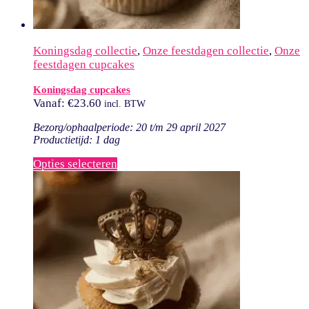
Koningsdag collectie
,
Onze feestdagen collectie
,
Onze
feestdagen cupcakes
Koningsdag cupcakes
Vanaf:
€
23.60
incl. BTW
Bezorg/ophaalperiode: 20 t/m 29 april 2027
Productietijd: 1 dag
Opties selecteren