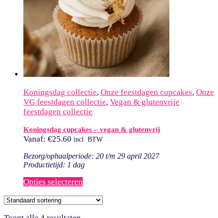
Koningsdag collectie
,
Onze feestdagen cupcakes
,
Onze
VG feestdagen collectie
,
Vegan & glutenvrije
feestdagen collectie
Koningsdag cupcakes – vegan & glutenvrij
Vanaf:
€
25.60
incl. BTW
Bezorg/ophaalperiode: 20 t/m 29 april 2027
Productietijd: 1 dag
Opties selecteren
Toont alle 4 resultaten