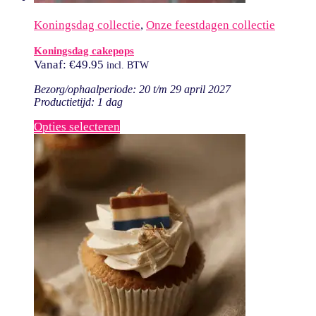
Koningsdag collectie
,
Onze feestdagen collectie
Koningsdag cakepops
Vanaf:
€
49.95
incl. BTW
Bezorg/ophaalperiode: 20 t/m 29 april 2027
Productietijd: 1 dag
Opties selecteren