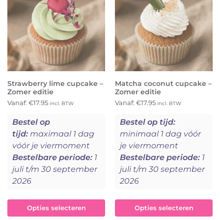
Strawberry lime cupcake –
Matcha coconut cupcake –
Zomer editie
Zomer editie
Vanaf:
€
17.95
Vanaf:
€
17.95
incl. BTW
incl. BTW
Bestel op
Bestel op tijd:
tijd:
maximaal 1 dag
minimaal 1 dag vóór
vóór je viermoment
je viermoment
Bestelbare periode:
1
Bestelbare periode:
1
juli t/m 30 september
juli t/m 30 september
2026
2026
Opties selecteren
Opties selecteren