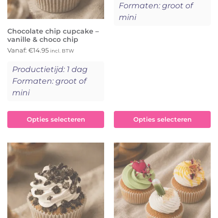
Formaten: groot of
mini
Chocolate chip cupcake –
vanille & choco chip
Vanaf:
€
14.95
incl. BTW
Productietijd: 1 dag
Formaten: groot of
mini
Opties selecteren
Opties selecteren