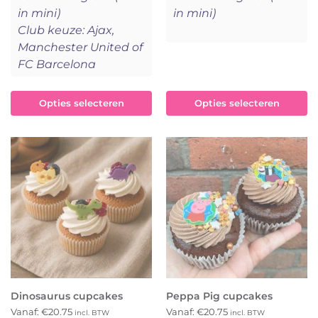
in mini)
in mini)
Club keuze: Ajax,
Manchester United of
FC Barcelona
Opties selecteren
Opties selecteren
Dinosaurus cupcakes
Peppa Pig cupcakes
Vanaf:
€
20.75
Vanaf:
€
20.75
incl. BTW
incl. BTW