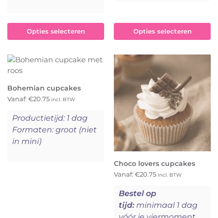
Opties selecteren
Opties selecteren
Bohemian cupcakes
Vanaf:
€
20.75
incl. BTW
Productietijd: 1 dag
Formaten: groot (niet
in mini)
Choco lovers cupcakes
Vanaf:
€
20.75
incl. BTW
Bestel op
tijd:
minimaal 1 dag
vóór je viermoment