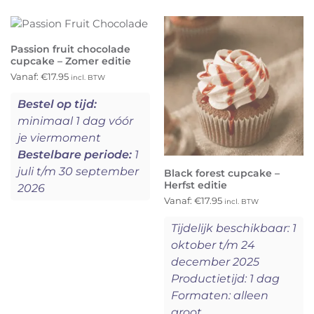
Passion fruit chocolade
cupcake – Zomer editie
Vanaf:
€
17.95
incl. BTW
Bestel op tijd:
minimaal 1 dag vóór
je viermoment
Bestelbare periode:
1
juli t/m 30 september
Black forest cupcake –
Herfst editie
2026
Vanaf:
€
17.95
incl. BTW
Tijdelijk beschikbaar: 1
oktober t/m 24
december 2025
Productietijd: 1 dag
Formaten: alleen
groot