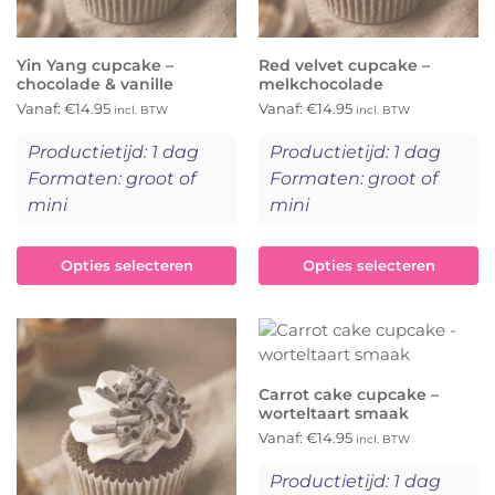
Yin Yang cupcake –
Red velvet cupcake –
chocolade & vanille
melkchocolade
Vanaf:
€
14.95
Vanaf:
€
14.95
incl. BTW
incl. BTW
Productietijd: 1 dag
Productietijd: 1 dag
Formaten: groot of
Formaten: groot of
mini
mini
Opties selecteren
Opties selecteren
Carrot cake cupcake –
worteltaart smaak
Vanaf:
€
14.95
incl. BTW
Productietijd: 1 dag