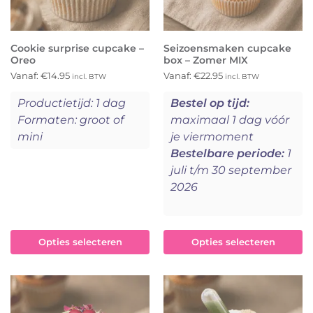
Cookie surprise cupcake –
Seizoensmaken cupcake
Oreo
box – Zomer MIX
Vanaf:
€
14.95
Vanaf:
€
22.95
incl. BTW
incl. BTW
Productietijd: 1 dag
Bestel op tijd:
Formaten: groot of
maximaal 1 dag vóór
mini
je viermoment
Bestelbare periode:
1
juli t/m 30 september
2026
Opties selecteren
Opties selecteren