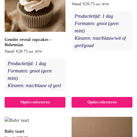
Vanaf:
€
20.75
incl. BTW
Productietijd: 1 dag
Formaten: groot (geen
mini)
Kleuren: roze/blauw/wit of
Gender reveal cupcakes –
Bohemian
geel/goud
Vanaf:
€
20.75
incl. BTW
Productietijd: 1 dag
Formaten: groot (geen
mini)
Kleuren: roze/blauw of geel
Opties selecteren
Opties selecteren
Baby taart