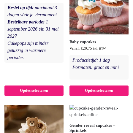
Bestel op tijd:
maximaal 3
dagen vóór je viermoment
Bestelbare periode:
1
september 2026 t/m 31 mei
2027
Baby cupcakes
Cakepops zijn minder
Vanaf:
€
20.75
incl. BTW
gelukkig in warmere
periodes.
Productietijd: 1 dag
Formaten: groot en mini
Opties selecteren
Opties selecteren
Gender reveal cupcakes –
Sprinkels