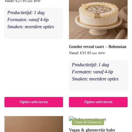
Vanaf:
€
27.95
incl. BTW
Productietijd: 1 dag
Formaten: vanaf 4-6p
Smaken: meerdere opties
Gender reveal taart – Bohemian
Vanaf:
€
31.95
incl. BTW
Productietijd: 1 dag
Formaten: vanaf 4-6p
Smaken: meerdere opties
Opties selecteren
Opties selecteren
Vegan & Glutenvrij
Vegan & glutenvrije baby