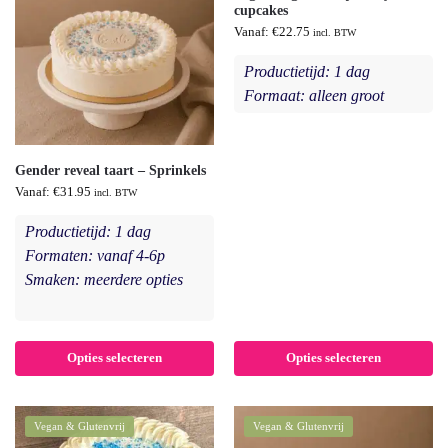
cupcakes
Vanaf:
€
22.75
incl. BTW
Productietijd: 1 dag
Formaat: alleen groot
Gender reveal taart – Sprinkels
Vanaf:
€
31.95
incl. BTW
Productietijd: 1 dag
Formaten: vanaf 4-6p
Smaken: meerdere opties
Opties selecteren
Opties selecteren
Vegan & Glutenvrij
Vegan & Glutenvrij