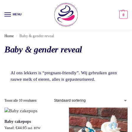
MENU
0
Home
Baby & gender reveal
/
Baby & gender reveal
Al ons lekkers is “pregnant-friendly”. Wij gebruiken geen
rauwe melk of eieren, alles is gepasteuriseerd.
Toont alle 10 resultaten
Baby cakepops
Vanaf:
€
44.95
incl. BTW