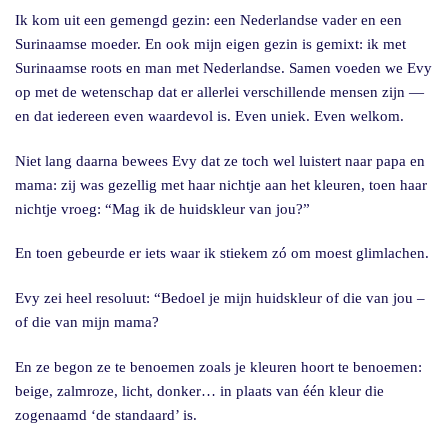
Ik kom uit een gemengd gezin: een Nederlandse vader en een
Surinaamse moeder. En ook mijn eigen gezin is gemixt: ik met
Surinaamse roots en man met Nederlandse. Samen voeden we Evy
op met de wetenschap dat er allerlei verschillende mensen zijn —
en dat iedereen even waardevol is. Even uniek. Even welkom.
Niet lang daarna bewees Evy dat ze toch wel luistert naar papa en
mama: zij was gezellig met haar nichtje aan het kleuren, toen haar
nichtje vroeg: “Mag ik de huidskleur van jou?”
En toen gebeurde er iets waar ik stiekem zó om moest glimlachen.
Evy zei heel resoluut: “Bedoel je mijn huidskleur of die van jou –
of die van mijn mama?
En ze begon ze te benoemen zoals je kleuren hoort te benoemen:
beige, zalmroze, licht, donker… in plaats van één kleur die
zogenaamd ‘de standaard’ is.