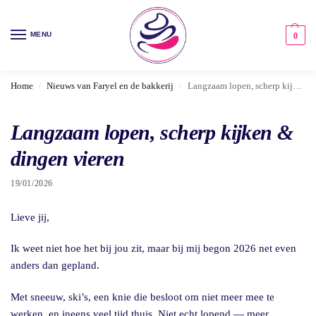
MENU
0
Home
Nieuws van Faryel en de bakkerij
Langzaam lopen, scherp kijken & dingen vieren
/
/
Langzaam lopen, scherp kijken &
dingen vieren
19/01/2026
Lieve jij,
Ik weet niet hoe het bij jou zit, maar bij mij begon 2026 net even
anders dan gepland.
Met sneeuw, ski’s, een knie die besloot om niet meer mee te
werken, en ineens veel tijd thuis. Niet echt lopend — meer