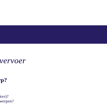
vervoer
rp?
kes)?
werpen?