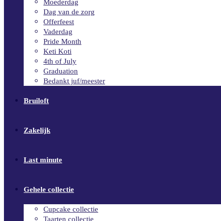
Moederdag
Dag van de zorg
Offerfeest
Vaderdag
Pride Month
Keti Koti
4th of July
Graduation
Bedankt juf/meester
Bruiloft
Zakelijk
Last minute
Gehele collectie
Cupcake collectie
Taarten collectie