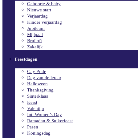
Geboorte & baby
Nieuwe start
Verjaardag
Kinder verjaardag
Jubileum
Mijlpaal
Bruiloft
Zakelijk
Feestdagen
Gay Pride
Dag van de leraar
Halloween
Thanksgiving
Sinterklaas
Kerst
Valentijn
Int. Women’s Day
Ramadan & Suikerfeest
Pasen
Koningsdag