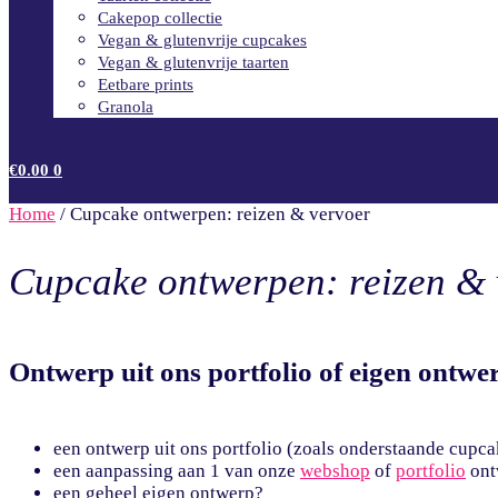
Cakepop collectie
Vegan & glutenvrije cupcakes
Vegan & glutenvrije taarten
Eetbare prints
Granola
€
0.00
0
Home
/
Cupcake ontwerpen: reizen & vervoer
Cupcake ontwerpen: reizen & 
Ontwerp uit ons portfolio of eigen ontwe
een ontwerp uit ons portfolio (zoals onderstaande cupca
een aanpassing aan 1 van onze
webshop
of
portfolio
ont
een geheel eigen ontwerp?