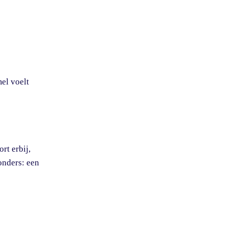
el voelt
rt erbij,
zonders: een