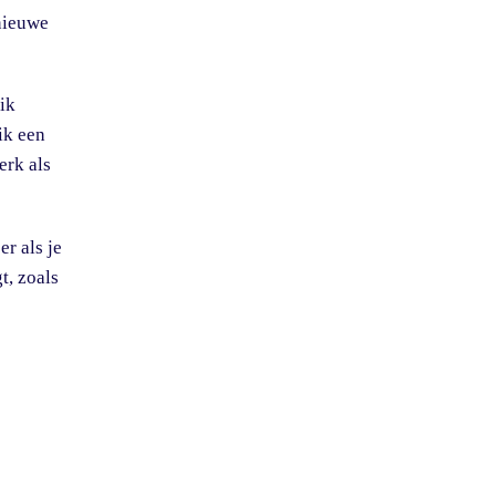
 nieuwe
ik
ik een
erk als
r als je
t, zoals