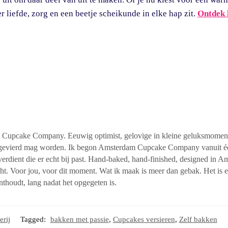
 liefde, zorg en een beetje scheikunde in elke hap zit.
Ontdek 
m Cupcake Company. Eeuwig optimist, gelovige in kleine geluksmomen
in, gevierd mag worden. Ik begon Amsterdam Cupcake Company vanuit é
erdient die er echt bij past. Hand-baked, hand-finished, designed in A
t. Voor jou, voor dit moment. Wat ik maak is meer dan gebak. Het is e
onthoudt, lang nadat het opgegeten is.
erij
Tagged:
bakken met passie
,
Cupcakes versieren
,
Zelf bakken