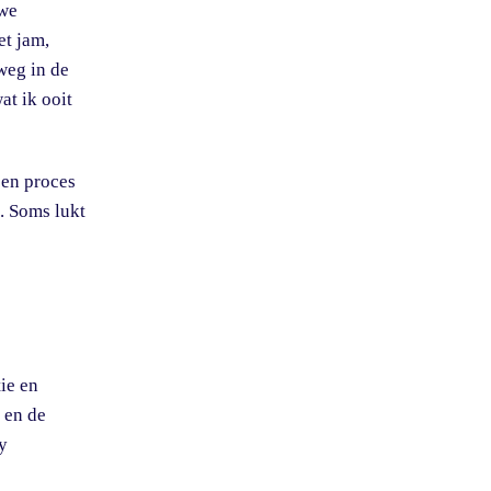
 we
et jam,
weg in de
at ik ooit
een proces
. Soms lukt
ie en
n en de
sy