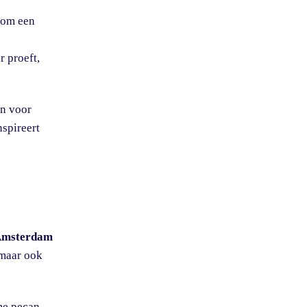
 om een
r proeft,
en voor
nspireert
msterdam
 maar ook
me pecan-