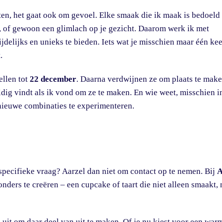
en, het gaat ook om gevoel. Elke smaak die ik maak is bedoeld
e, of gewoon een glimlach op je gezicht. Daarom werk ik met
delijks en unieks te bieden. Iets wat je misschien maar één kee
.
ellen tot
22 december
. Daarna verdwijnen ze om plaats te mak
ldig vindt als ik vond om ze te maken. En wie weet, misschien i
 nieuwe combinaties te experimenteren.
specifieke vraag? Aarzel dan niet om contact op te nemen. Bij
A
zonders te creëren – een cupcake of taart die niet alleen smaakt,
uit om daar deel van uit te maken. Of je nu kiest voor een war