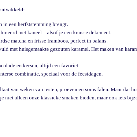
ontwikkeld:
n in een herfststemming brengt.
neerd met kaneel – alsof je een knusse deken eet.
dse matcha en frisse framboos, perfect in balans.
evuld met huisgemaakte gezouten karamel. Het maken van karam
olade en kersen, altijd een favoriet.
nterse combinatie, speciaal voor de feestdagen.
ltaat van weken van testen, proeven en soms falen. Maar dat hoo
l je niet alleen onze klassieke smaken bieden, maar ook iets bij