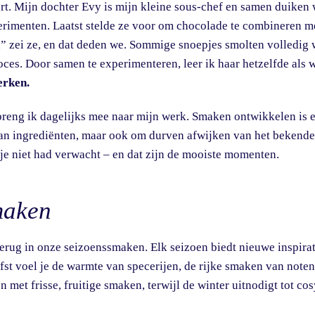
ert. Mijn dochter Evy is mijn kleine sous-chef en samen duiken
rimenten. Laatst stelde ze voor om chocolade te combineren m
 zei ze, en dat deden we. Sommige snoepjes smolten volledig 
ces. Door samen te experimenteren, leer ik haar hetzelfde als w
erken.
breng ik dagelijks mee naar mijn werk. Smaken ontwikkelen is 
van ingrediënten, maar ook om durven afwijken van het bekende
 je niet had verwacht – en dat zijn de mooiste momenten.
maken
erug in onze seizoenssmaken. Elk seizoen biedt nieuwe inspirat
erfst voel je de warmte van specerijen, de rijke smaken van note
 met frisse, fruitige smaken, terwijl de winter uitnodigt tot co