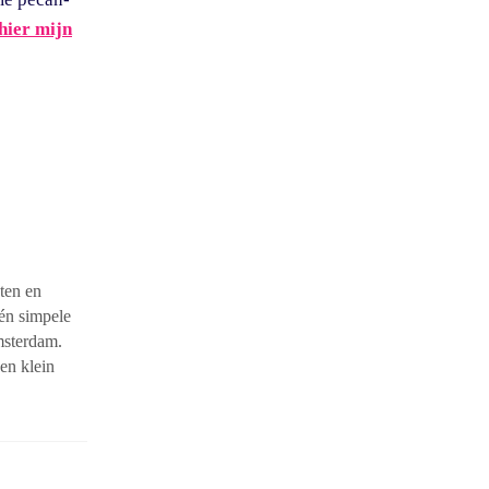
hier mijn
ten en
én simpele
msterdam.
en klein