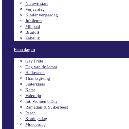
Nieuwe start
Verjaardag
Kinder verjaardag
Jubileum
Mijlpaal
Bruiloft
Zakelijk
Feestdagen
Gay Pride
Dag van de leraar
Halloween
Thanksgiving
Sinterklaas
Kerst
Valentijn
Int. Women’s Day
Ramadan & Suikerfeest
Pasen
Koningsdag
Moederdag