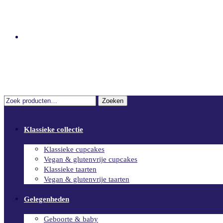
€
0.00
0
Zoeken
Zoeken
naar:
Klassieke collectie
Klassieke cupcakes
Vegan & glutenvrije cupcakes
Klassieke taarten
Vegan & glutenvrije taarten
Gelegenheden
Geboorte & baby