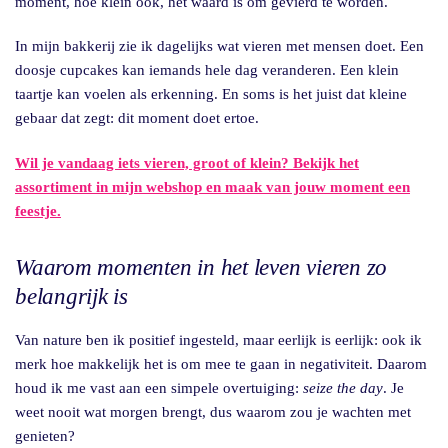
moment, hoe klein ook, het waard is om gevierd te worden.
In mijn bakkerij zie ik dagelijks wat vieren met mensen doet. Een
doosje cupcakes kan iemands hele dag veranderen. Een klein
taartje kan voelen als erkenning. En soms is het juist dat kleine
gebaar dat zegt: dit moment doet ertoe.
Wil je vandaag iets vieren, groot of klein? Bekijk het
assortiment in mijn webshop en maak van jouw moment een
feestje.
Waarom momenten in het leven vieren zo
belangrijk is
Van nature ben ik positief ingesteld, maar eerlijk is eerlijk: ook ik
merk hoe makkelijk het is om mee te gaan in negativiteit. Daarom
houd ik me vast aan een simpele overtuiging:
seize the day
. Je
weet nooit wat morgen brengt, dus waarom zou je wachten met
genieten?