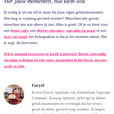
Vier jouw momenten, hoe klein ook
Ik nodig je uit om stil te staan bij jouw eigen geluksmomenten.
Wat mag er vandaag gevierd worden? Misschien iets groots,
misschien iets wat alleen jij ziet. Alles is goed. Of je nu kiest voor
een
bento cake
, een
doosje cupcakes
,
cupcakes op maat
of een
taart op maat
, het belangrijkste is dat je het moment erkent. Dat
je zegt: dit doet ertoe.
Wil je iemand verrassen of jezelf trakteren? Bestel eenvoudig
via mijn webshop en vier jouw momenten in het leven, precies
zoals ze zijn.
Faryel
Ik ben Faryel, oprichter van Amsterdam Cupcake
Company. Eeuwig optimist, gelovige in kleine
geluksmomenten en overtuigd dat het leven,
groot én klein, gevierd mag worden. Ik begon