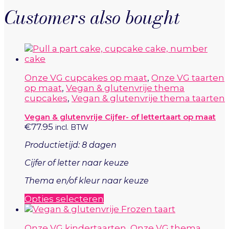
Customers also bought
Onze VG cupcakes op maat
,
Onze VG taarten
op maat
,
Vegan & glutenvrije thema
cupcakes
,
Vegan & glutenvrije thema taarten
Vegan & glutenvrije Cijfer- of lettertaart op maat
€
77.95
incl. BTW
Productietijd: 8 dagen
Cijfer of letter naar keuze
Thema en/of kleur naar keuze
Dit
Opties selecteren
product
heeft
Onze VG kindertaarten
,
Onze VG thema