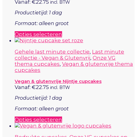
Vanaf:
€
22.75
incl. BTW
Productietijd: 1 dag
Formaat: alleen groot
Dit
Opties selecteren
product
heeft
Gehele last minute collectie
,
Last minute
meerdere
collectie - Vegan & Glutenvrij
,
Onze VG
variaties.
thema cupcakes
,
Vegan & glutenvrije thema
Deze
cupcakes
optie
kan
Vegan & glutenvrije Nijntje cupcakes
gekozen
Vanaf:
€
22.75
incl. BTW
worden
op
Productietijd: 1 dag
de
productpagina
Formaat: alleen groot
Dit
Opties selecteren
product
heeft