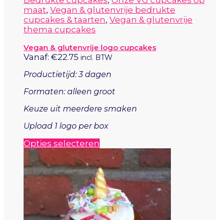
Bedrukte cupcakes
,
Onze VG cupcakes op
meerdere
maat
,
Vegan & glutenvrije bedrukte
variaties.
cupcakes & taarten
,
Vegan & glutenvrije
Deze
thema cupcakes
optie
kan
Vegan & glutenvrije logo cupcakes
gekozen
Vanaf:
€
22.75
incl. BTW
worden
op
Productietijd: 3 dagen
de
productpagina
Formaten: alleen groot
Keuze uit meerdere smaken
Upload 1 logo per box
Dit
Opties selecteren
product
heeft
meerdere
variaties.
Deze
optie
kan