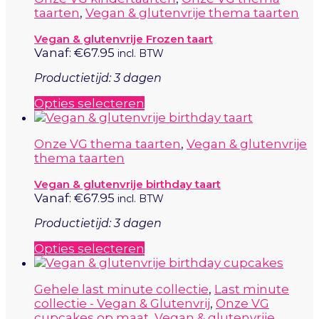
meerdere
taarten
,
Vegan & glutenvrije thema taarten
variaties.
Deze
Vegan & glutenvrije Frozen taart
optie
Vanaf:
€
67.95
incl. BTW
kan
gekozen
Productietijd: 3 dagen
worden
op
Dit
Opties selecteren
de
product
productpagina
heeft
Onze VG thema taarten
,
Vegan & glutenvrije
meerdere
thema taarten
variaties.
Deze
Vegan & glutenvrije birthday taart
optie
Vanaf:
€
67.95
incl. BTW
kan
gekozen
Productietijd: 3 dagen
worden
op
Dit
Opties selecteren
de
product
productpagina
heeft
Gehele last minute collectie
,
Last minute
meerdere
collectie - Vegan & Glutenvrij
,
Onze VG
variaties.
cupcakes op maat
,
Vegan & glutenvrije