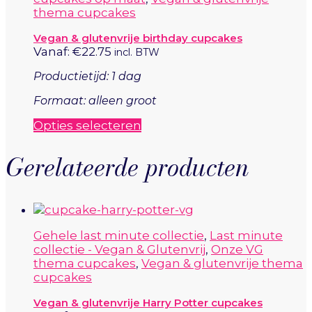
Deze
thema cupcakes
optie
kan
Vegan & glutenvrije birthday cupcakes
gekozen
Vanaf:
€
22.75
incl. BTW
worden
op
Productietijd: 1 dag
de
productpagina
Formaat: alleen groot
Dit
Opties selecteren
product
heeft
Gerelateerde producten
meerdere
variaties.
Deze
optie
kan
Gehele last minute collectie
,
Last minute
gekozen
collectie - Vegan & Glutenvrij
,
Onze VG
worden
thema cupcakes
,
Vegan & glutenvrije thema
op
cupcakes
de
productpagina
Vegan & glutenvrije Harry Potter cupcakes