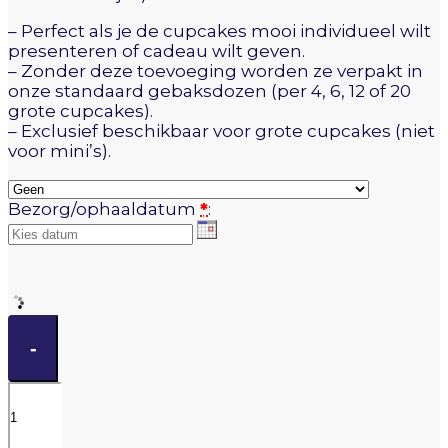
– Perfect als je de cupcakes mooi individueel wilt
presenteren of cadeau wilt geven.
– Zonder deze toevoeging worden ze verpakt in
onze standaard gebaksdozen (per 4, 6, 12 of 20
grote cupcakes).
– Exclusief beschikbaar voor grote cupcakes (niet
voor mini’s).
Bezorg/ophaaldatum
*
:
Vegan
&
-
glutenvrije
Frozen
cupcakes
aantal