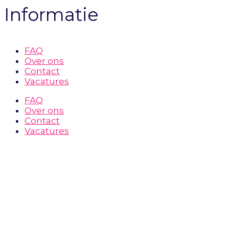
Informatie
meerdere
variaties.
Deze
optie
kan
FAQ
gekozen
Over ons
worden
Contact
op
Vacatures
de
FAQ
productpagina
Over ons
Contact
Vacatures