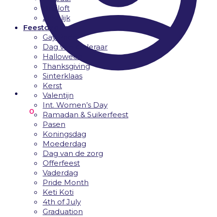
Bruiloft
Zakelijk
Feestdagen
Gay Pride
Dag van de leraar
Halloween
Thanksgiving
Sinterklaas
Kerst
Valentijn
Int. Women’s Day
€
0.00
0
Ramadan & Suikerfeest
Pasen
Koningsdag
Moederdag
Dag van de zorg
Offerfeest
Vaderdag
Pride Month
Keti Koti
4th of July
Graduation