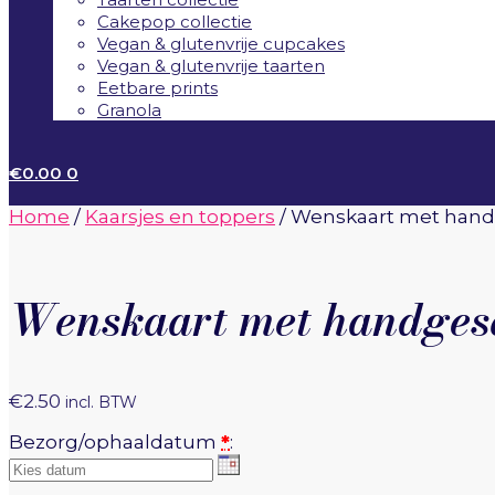
Cakepop collectie
Vegan & glutenvrije cupcakes
Vegan & glutenvrije taarten
Eetbare prints
Granola
€
0.00
0
Home
/
Kaarsjes en toppers
/
Wenskaart met hand
Wenskaart met handgesc
€
2.50
incl. BTW
Bezorg/ophaaldatum
*
: