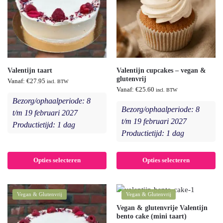
Valentijn taart
Valentijn cupcakes – vegan &
glutenvrij
Vanaf:
€
27.95
incl. BTW
Vanaf:
€
25.60
incl. BTW
Bezorg/ophaalperiode: 8
Bezorg/ophaalperiode: 8
t/m 19 februari 2027
t/m 19 februari 2027
Productietijd: 1 dag
Productietijd: 1 dag
Opties selecteren
Opties selecteren
Vegan & Glutenvrij
Vegan & Glutenvrij
Vegan & glutenvrije Valentijn
bento cake (mini taart)