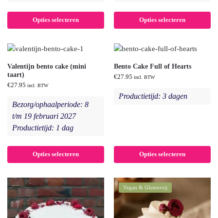
Opties selecteren
Opties selecteren
Valentijn bento cake (mini
Bento Cake Full of Hearts
taart)
€
27.95
incl. BTW
€
27.95
incl. BTW
Productietijd: 3 dagen
Bezorg/ophaalperiode: 8
t/m 19 februari 2027
Productietijd: 1 dag
Opties selecteren
Opties selecteren
Vegan & Glutenvrij