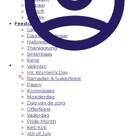
Mijlpaal
Bruiloft
Zakelijk
Feestdagen
Gay Pride
Dag van de leraar
Halloween
Thanksgiving
Sinterklaas
Kerst
Valentijn
Int. Women’s Day
€
0.00
0
Ramadan & Suikerfeest
Pasen
Koningsdag
Moederdag
Dag van de zorg
Offerfeest
Vaderdag
Pride Month
Keti Koti
4th of July