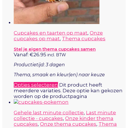
Cupcakes en taarten op maat
,
Onze
cupcakes op maat
,
Thema cupcakes
Stel je eigen thema cupcakes samen
Vanaf:
€
26.95
incl. BTW
Productietijd: 3 dagen
Thema, smaak en kleur(en) naar keuze
Opties selecteren
Dit product heeft
meerdere variaties. Deze optie kan gekozen
worden op de productpagina
Gehele last minute collectie
,
Last minute
collectie - cupcakes
,
Onze kinder thema
cupcakes
,
Onze thema cupcakes
,
Thema