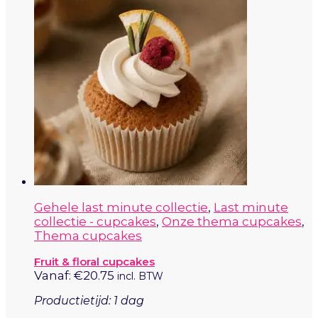
Gehele last minute collectie
,
Last minute
collectie - cupcakes
,
Onze thema cupcakes
,
Thema cupcakes
Fruit & floral cupcakes
Vanaf:
€
20.75
incl. BTW
Productietijd: 1 dag