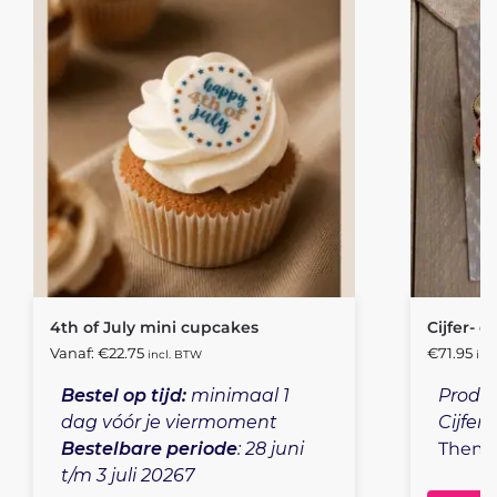
4th of July mini cupcakes
Cijfer- o
Vanaf:
€
22.75
€
71.95
incl. BTW
inc
Bestel op tijd:
minimaal 1
Produc
dag vóór je viermoment
Cijfer 
Bestelbare periode
: 28 juni
Thema 
t/m 3 juli 20267