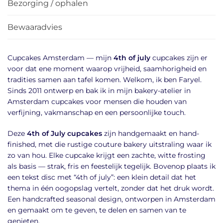
Bezorging / ophalen
Bewaaradvies
Cupcakes Amsterdam — mijn
4th of july
cupcakes zijn er
voor dat ene moment waarop vrijheid, saamhorigheid en
tradities samen aan tafel komen. Welkom, ik ben Faryel.
Sinds 2011 ontwerp en bak ik in mijn bakery-atelier in
Amsterdam cupcakes voor mensen die houden van
verfijning, vakmanschap en een persoonlijke touch.
Deze
4th of July cupcakes
zijn handgemaakt en hand-
finished, met die rustige couture bakery uitstraling waar ik
zo van hou. Elke cupcake krijgt een zachte, witte frosting
als basis — strak, fris en feestelijk tegelijk. Bovenop plaats ik
een tekst disc met “4th of july”: een klein detail dat het
thema in één oogopslag vertelt, zonder dat het druk wordt.
Een handcrafted seasonal design, ontworpen in Amsterdam
en gemaakt om te geven, te delen en samen van te
genieten.