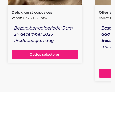
Delux kerst cupcakes
Offerfee
Vanaf:
€
23.60
Vanaf:
€
2
incl. BTW
Bezorg/ophaalperiode: 5 t/m
Bestel
24 december 2026
dag v
Productietijd: 1 dag
Bestel
mei 2
Opties selecteren