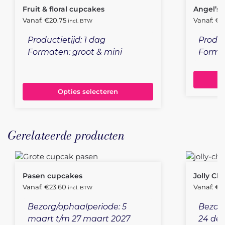
Fruit & floral cupcakes
Angel’s 
Vanaf:
€
20.75
Vanaf:
€
1
incl. BTW
Productietijd: 1 dag
Produc
Formaten: groot & mini
Format
Opties selecteren
Gerelateerde producten
Pasen cupcakes
Jolly Ch
Vanaf:
€
23.60
Vanaf:
€
2
incl. BTW
Bezorg/ophaalperiode: 5
Bezorg
maart t/m 27 maart 2027
24 de