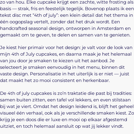
zo van hou. Elke cupcake krijgt een zachte, witte frosting als
basis — strak, fris en feestelijk tegelijk. Bovenop plaats ik een
tekst disc met “4th of july”: een klein detail dat het thema in
één oogopslag vertelt, zonder dat het druk wordt. Een
handcrafted seasonal design, ontworpen in Amsterdam en
gemaakt om te geven, te delen en samen van te genieten.
Je kiest hier primair voor het design: je valt voor de look van
mijn 4th of July cupcakes, en daarna maak je het helemaal
van jou door je smaken te kiezen uit het aanbod. Je
selecteert je smaken eenvoudig in het menu, binnen dit
vaste design. Personalisatie in het uiterlijk is er niet — juist
dat maakt het zo mooi consistent en herkenbaar.
De 4th of july cupcakes is zo’n traktatie die past bij tradities:
samen buiten zitten, een tafel vol lekkers, en even stilstaan
bij wat je viert. Omdat het design leidend is, blijft het geheel
visueel één verhaal, ook als je verschillende smaken kiest. Zo
krijg je een doos die er luxe en mooi op elkaar afgestemd
uitziet, en toch helemaal aansluit op wat jij lekker vindt.