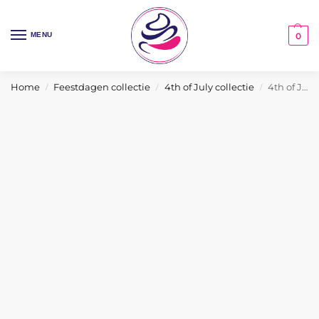
MENU
0
Home
Feestdagen collectie
4th of July collectie
4th of July cupcakes
/
/
/