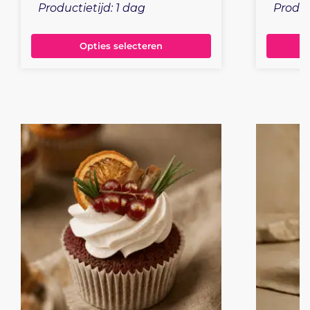
Productietijd: 1 dag
Produc
Opties selecteren