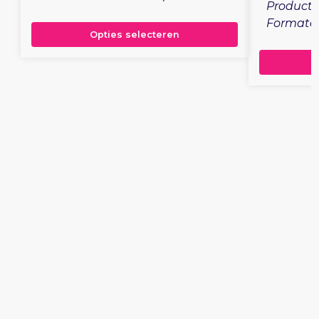
Productie
Formaten
Opties selecteren