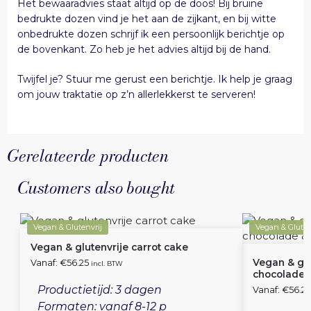
Het bewaaradvies staat altijd op de doos! Bij bruine
bedrukte dozen vind je het aan de zijkant, en bij witte
onbedrukte dozen schrijf ik een persoonlijk berichtje op
de bovenkant. Zo heb je het advies altijd bij de hand.
Twijfel je? Stuur me gerust een berichtje. Ik help je graag
om jouw traktatie op z’n allerlekkerst te serveren!
Gerelateerde producten
Customers also bought
Vegan & Glutenvrij
Vegan & Gluten
Vegan & glutenvrije carrot cake
Vegan & glu
Vanaf:
€
56.25
incl. BTW
chocolade &
Productietijd: 3 dagen
Vanaf:
€
56.25
Formaten: vanaf 8-12 p