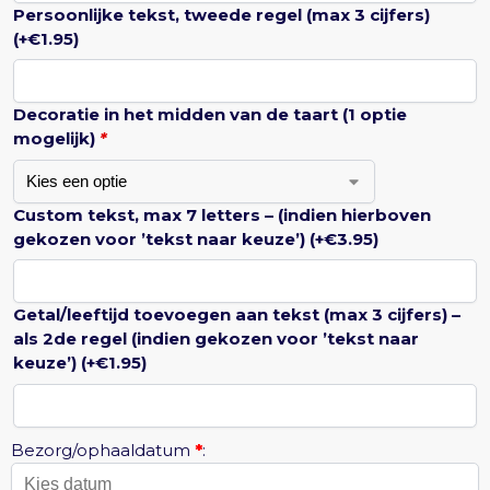
Persoonlijke tekst, tweede regel (max 3 cijfers)
(+
€
1.95
)
Decoratie in het midden van de taart (1 optie
mogelijk)
*
Custom tekst, max 7 letters – (indien hierboven
gekozen voor ’tekst naar keuze’)
(+
€
3.95
)
Getal/leeftijd toevoegen aan tekst (max 3 cijfers) –
als 2de regel (indien gekozen voor ’tekst naar
keuze’)
(+
€
1.95
)
Bezorg/ophaaldatum
*
: