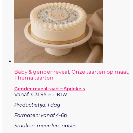
Baby & gender reveal
,
Onze taarten op maat
,
Thema taarten
Gender reveal taart – Sprinkels
Vanaf:
€
31.95
incl. BTW
Productietijd: 1 dag
Formaten: vanaf 4-6p
Smaken: meerdere opties